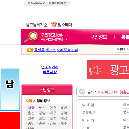
룸싸롱
,
텐프로
,
노래주점
,
카페
업소직거래
벼룩시장
골드 :
목포 이곳에서 첫출
지역별
알바정보
골
닉 네 임
서울
부산
인천
경기
룸
모집업종
울산
경남
대구
경북
광주
전남
전북
대전
이
담 당 자
충남
충북
강원
제주
고
상 호
세종