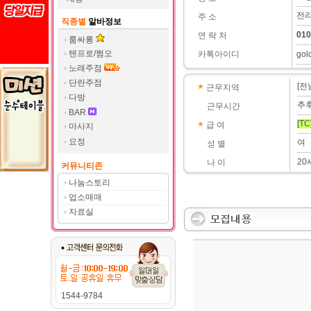
전라
주 소
직종별
알바정보
010
연 락 처
룸싸롱
텐프로/쩜오
카톡아이디
gol
노래주점
단란주점
[전
근무지역
다방
추
근무시간
BAR
[TC
급 여
마사지
요정
여
성 별
20
나 이
커뮤니티존
나눔스토리
업소매매
자료실
1544-9784