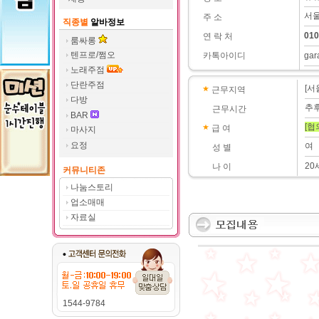
서울
주 소
직종별
알바정보
010
연 락 처
룸싸롱
텐프로/쩜오
카톡아이디
ga
노래주점
단란주점
[서
근무지역
다방
추
근무시간
BAR
[협
급 여
마사지
요정
여
성 별
20
나 이
커뮤니티존
나눔스토리
업소매매
자료실
1544-9784