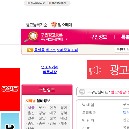
룸싸롱
,
텐프로
,
노래주점
,
카페
업소직거래
벼룩시장
구구단신대표 :
쩜오!강남
지역별
알바정보
구
닉 네 임
서울
부산
인천
경기
텐프
모집업종
울산
경남
대구
경북
광주
전남
전북
대전
신
담 당 자
충남
충북
강원
제주
유
상 호
세종