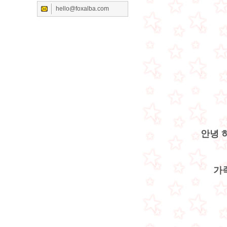
hello@foxalba.com
안녕 
가