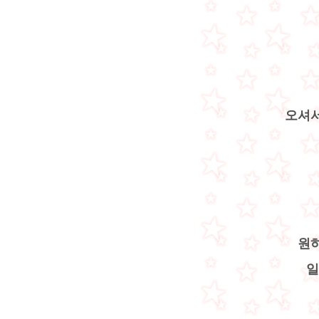
오셔서
원하
일