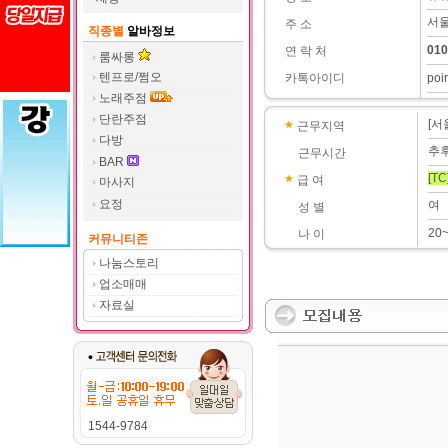
서울
주 소
직종별
알바정보
010
연 락 처
룸싸롱
텐프로/쩜오
카톡아이디
poi
노래주점
단란주점
[서
근무지역
다방
추
근무시간
BAR
[TC
급 여
마사지
요정
여
성 별
20
나 이
커뮤니티존
나눔스토리
업소매매
자료실
1544-9784