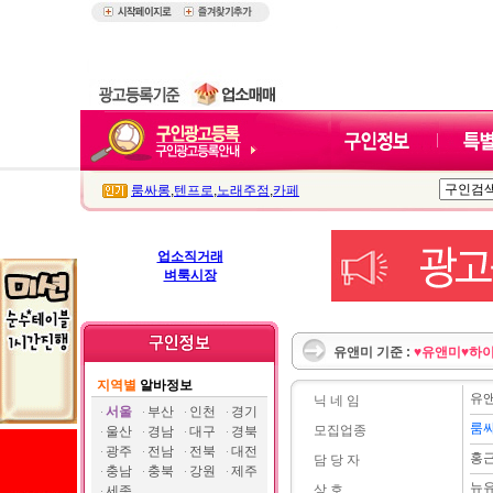
룸싸롱
,
텐프로
,
노래주점
,
카페
업소직거래
벼룩시장
유앤미 기준 :
♥유앤미♥하
지역별
알바정보
유앤
닉 네 임
서울
부산
인천
경기
룸
모집업종
울산
경남
대구
경북
광주
전남
전북
대전
홍
담 당 자
충남
충북
강원
제주
뉴
상 호
세종