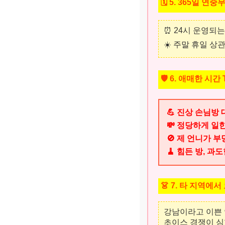
🗓️ 5. 365일 연중
⏰ 24시 운영되
☀️ 주말 휴일 상
🛡️ 6. 애매한 
💪 진상 손님방
💸 정당하게 일
🚫 제 언니가 
🧹 힘든 방, 
👗 7. 타 지역에
강남이라고 이쁜
초이스 경쟁이 심