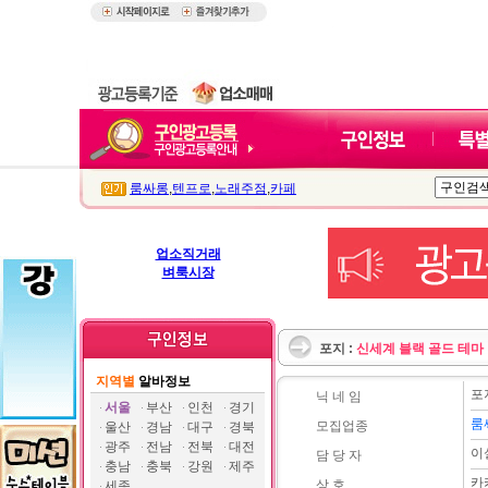
룸싸롱
,
텐프로
,
노래주점
,
카페
업소직거래
벼룩시장
포지 :
신세계 블랙 골드 테마
지역별
알바정보
포
닉 네 임
서울
부산
인천
경기
룸
모집업종
울산
경남
대구
경북
광주
전남
전북
대전
이
담 당 자
충남
충북
강원
제주
카
상 호
세종