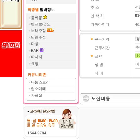
서
주 소
직종별
알바정보
01
연 락 처
룸싸롱
텐프로/쩜오
카톡아이디
4g
노래주점
단란주점
[
근무지역
다방
추
근무시간
BAR
[T
급 여
마사지
요정
여
성 별
나 이
커뮤니티존
나눔스토리
업소매매
자료실
1544-9784