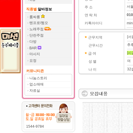
서울
주 소
직종별
알바정보
010
연 락 처
룸싸롱
텐프로/쩜오
카톡아이디
min
노래주점
단란주점
[서
근무지역
다방
추
근무시간
BAR
[시
급 여
마사지
요정
여
성 별
32
나 이
커뮤니티존
나눔스토리
업소매매
자료실
1544-9784