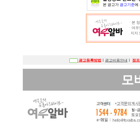
본 광고가
광고기준
에
ㆍ본 정
ㆍ여우알
지지 
광고등록방법
ㅣ
광고비용안내
ㅣ
점프
모