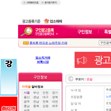
룸싸롱
,
텐프로
,
노래주점
,
카페
업소직거래
벼룩시장
쿠로미 :
오삼
지역별
알바정보
쿠
닉 네 임
서울
부산
인천
경기
노
모집업종
울산
경남
대구
경북
광주
전남
전북
대전
오
담 당 자
충남
충북
강원
제주
앵
상 호
세종