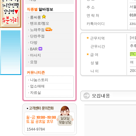
서울
주 소
직종별
알바정보
010
연 락 처
룸싸롱
텐프로/쩜오
카톡아이디
zzo
노래주점
단란주점
[서
근무지역
다방
추
근무시간
BAR
[TC
급 여
마사지
요정
여
성 별
20
나 이
커뮤니티존
나눔스토리
업소매매
자료실
1544-9784