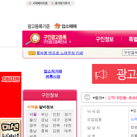
룸싸롱
,
텐프로
,
노래주점
,
카페
업소직거래
벼룩시장
♥핑크♥ :
♤TC 6만원~초
지역별
알바정보
♥핑
닉 네 임
서울
부산
인천
경기
노
모집업종
울산
경남
대구
경북
광주
전남
전북
대전
정
담 당 자
충남
충북
강원
제주
피
상 호
세종