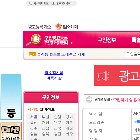
룸싸롱
,
텐프로
,
노래주점
,
카페
업소직거래
벼룩시장
ARMANI :
♡편하게 일 많
지역별
알바정보
AR
닉 네 임
서울
부산
인천
경기
노
모집업종
울산
경남
대구
경북
광주
전남
전북
대전
이
담 당 자
충남
충북
강원
제주
벨
상 호
세종