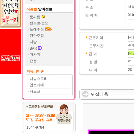
서울
주 소
직종별
알바정보
010
연 락 처
룸싸롱
텐프로/쩜오
노래주점
단란주점
[서
근무지역
다방
추
근무시간
BAR
[시
급 여
마사지
요정
여
성 별
20
나 이
커뮤니티존
나눔스토리
업소매매
자료실
1544-9784