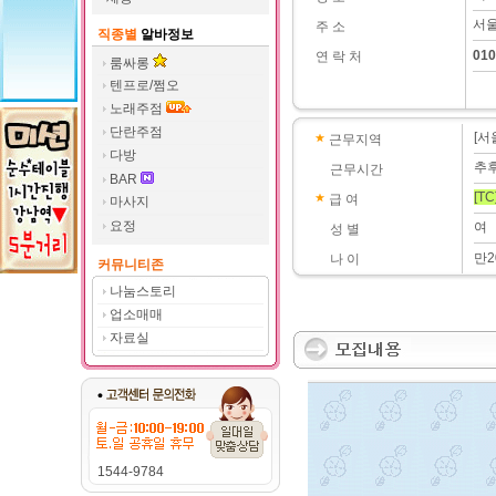
서울
주 소
직종별
알바정보
010
연 락 처
룸싸롱
텐프로/쩜오
노래주점
단란주점
[서
근무지역
다방
추
근무시간
BAR
[TC
급 여
마사지
요정
여
성 별
만2
나 이
커뮤니티존
나눔스토리
업소매매
자료실
1544-9784