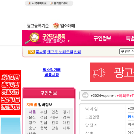
룸싸롱
,
텐프로
,
노래주점
,
카페
업소직거래
벼룩시장
♥2024♥open♥ :
♥여의도♥
지역별
알바정보
♥20
닉 네 임
서울
부산
인천
경기
룸
모집업종
울산
경남
대구
경북
광주
전남
전북
대전
박
담 당 자
충남
충북
강원
제주
에
상 호
세종