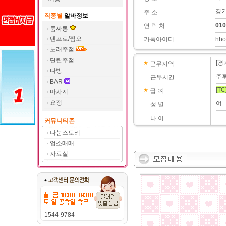
경기
주 소
직종별
알바정보
010
연 락 처
룸싸롱
텐프로/쩜오
카톡아이디
hho
노래주점
단란주점
[경
근무지역
다방
추
근무시간
BAR
[TC
급 여
마사지
요정
여
성 별
나 이
커뮤니티존
나눔스토리
업소매매
자료실
1544-9784