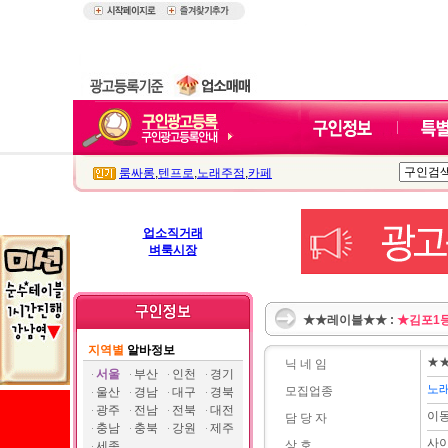
룸싸롱
,
텐프로
,
노래주점
,
카페
업소직거래
벼룩시장
★★레이블★★ :
★김포1
지역별
알바정보
★
닉 네 임
서울
부산
인천
경기
노
모집업종
울산
경남
대구
경북
광주
전남
전북
대전
이
담 당 자
충남
충북
강원
제주
사
상 호
세종