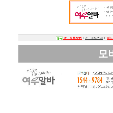
ㆍ본 정
ㆍ여우알
지지 
광고등록방법
ㅣ
광고비용안내
ㅣ
점프
모