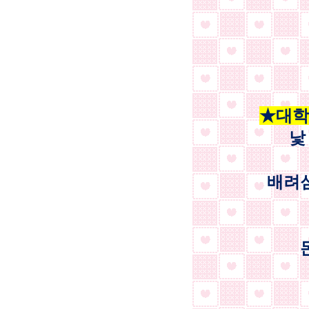
★대학생
낯
배려심