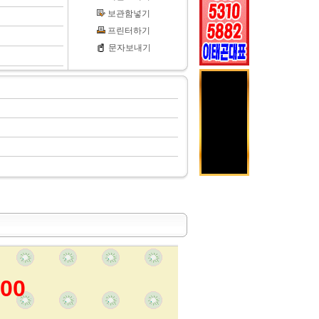
보관함넣기
프린터하기
문자보내기
00