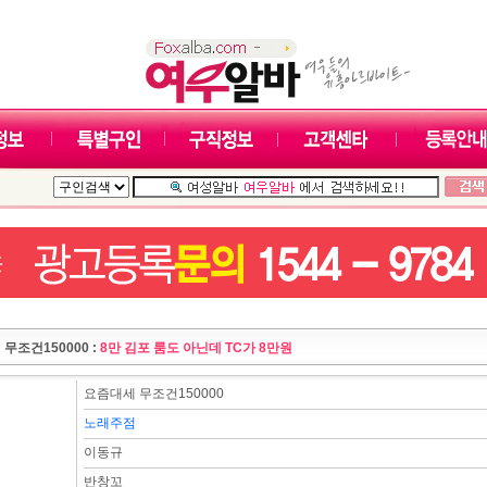
무조건150000 :
8만 김포 룸도 아닌데 TC가 8만원
요즘대세 무조건150000
노래주점
이동규
반창꼬