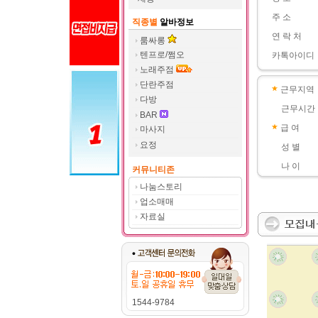
주 소
직종별
알바정보
연 락 처
룸싸롱
텐프로/쩜오
카톡아이디
노래주점
단란주점
근무지역
다방
근무시간
BAR
급 여
마사지
요정
성 별
나 이
커뮤니티존
나눔스토리
업소매매
자료실
1544-9784