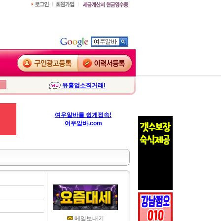
유흥업소직거래!
여우알바를 쉽게접속!
여우알바.com
메일보내기