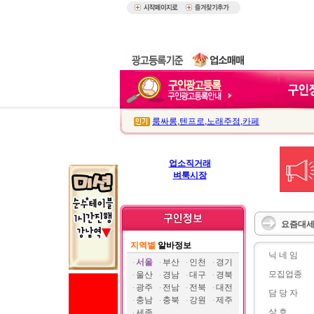
룸싸롱
,
텐프로
,
노래주점
,
카페
업소직거래
벼룩시장
요즘대세 
지역별
알바정보
닉 네 임
서울
부산
인천
경기
모집업종
울산
경남
대구
경북
광주
전남
전북
대전
담 당 자
충남
충북
강원
제주
상 호
세종