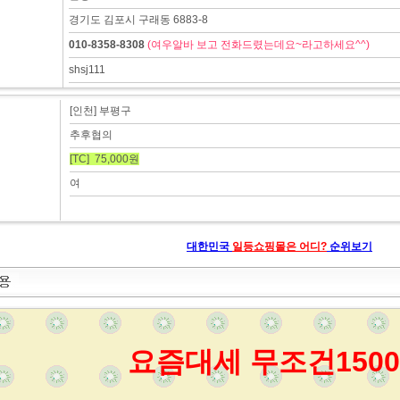
경기도 김포시 구래동 6883-8
010-8358-8308
(여우알바 보고 전화드렸는데요~라고하세요^^)
shsj111
[인천] 부평구
추후협의
[TC] 75,000원
여
대한민국
일등쇼핑몰은 어디?
순위보기
요즘대세 무조건1500