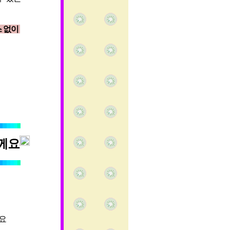
스 없이
께요
세요