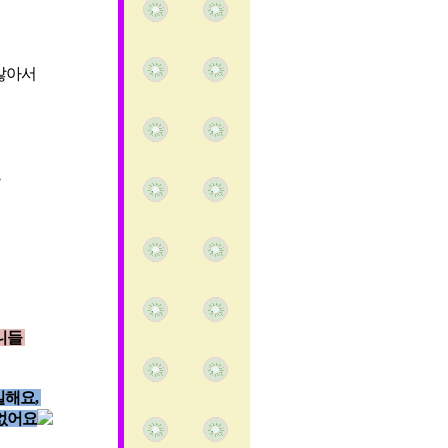
 많아서
언니들
일해요,
 없어요