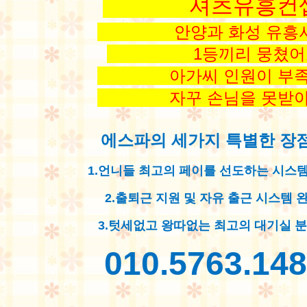
셔츠유흥컨
안양과 화성 유흥
1등끼리 뭉쳤어
아가씨 인원이 부
자꾸 손님을 못받
에스파의 세가지 특별한 장점!
1.언니들 최고의 페이를 선도하는 시스템
2.출퇴근 지원 및 자유 출근 시스템 완
3.텃세없고 왕따없는 최고의 대기실 
010.5763.14