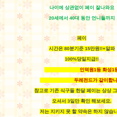
나이에 상관없이 페이 잘나와요
20세에서 40대 동안 언니들까지
페이
시간은 80분기준 15만원!!+알파
100%당일지급!!
인덕원1등 화성1
두레전드가 같이합니다
참고로 기존 식구들 한달 페이는 상상 그
오셔서 3일만 확인 해보세요.
저는 지키지 못 할 약속은 하지 않습니