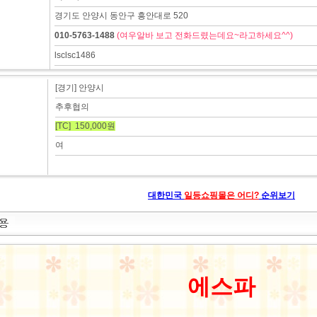
경기도 안양시 동안구 흥안대로 520
010-5763-1488
(여우알바 보고 전화드렸는데요~라고하세요^^)
lsclsc1486
[경기] 안양시
추후협의
[TC] 150,000원
여
대한민국
일등쇼핑몰은 어디?
순위보기
에스파