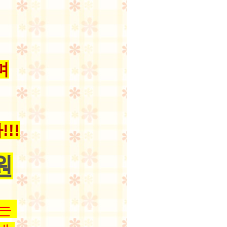
며
!!
원
오는