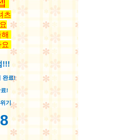
셉
셔츠
요
족해
아요
!!
 완료!
료!
분위기
88