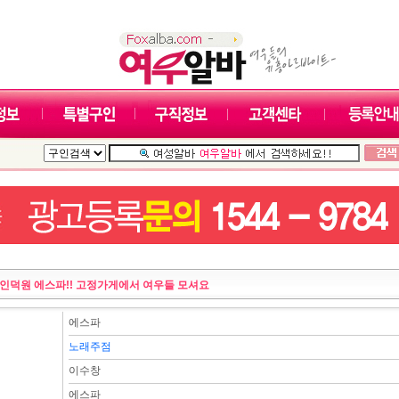
인덕원 에스파!! 고정가게에서 여우들 모셔요
에스파
노래주점
이수창
에스파