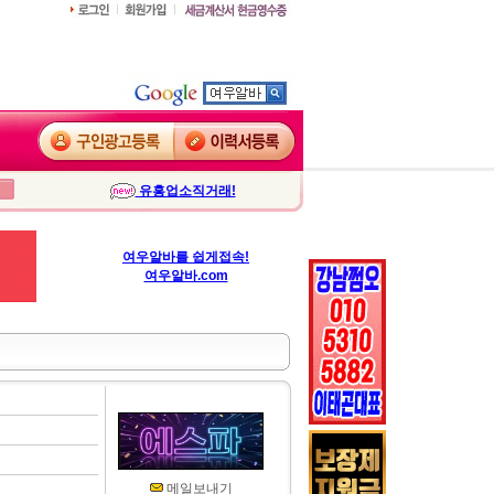
유흥업소직거래!
여우알바를 쉽게접속!
여우알바.com
메일보내기