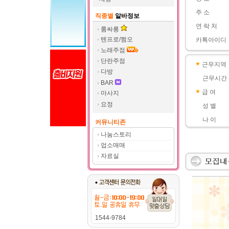
주 소
직종별
알바정보
연 락 처
룸싸롱
텐프로/쩜오
카톡아이디
노래주점
단란주점
근무지역
다방
근무시간
BAR
급 여
마사지
요정
성 별
나 이
커뮤니티존
나눔스토리
업소매매
자료실
1544-9784