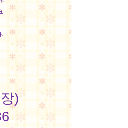
.
요
.
장)
86