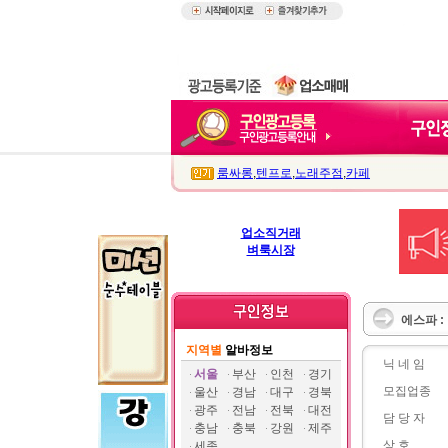
룸싸롱
,
텐프로
,
노래주점
,
카페
업소직거래
벼룩시장
에스파 :
지역별
알바정보
닉 네 임
서울
부산
인천
경기
모집업종
울산
경남
대구
경북
광주
전남
전북
대전
담 당 자
충남
충북
강원
제주
상 호
세종