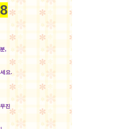
88
분,
세요.
실무진