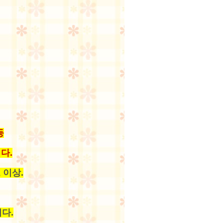
등
.
 이상.
다.