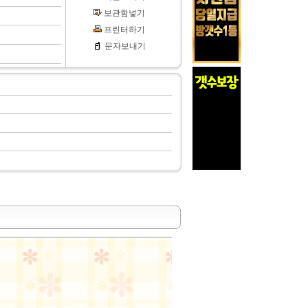
보관함넣기
프린터하기
문자보내기