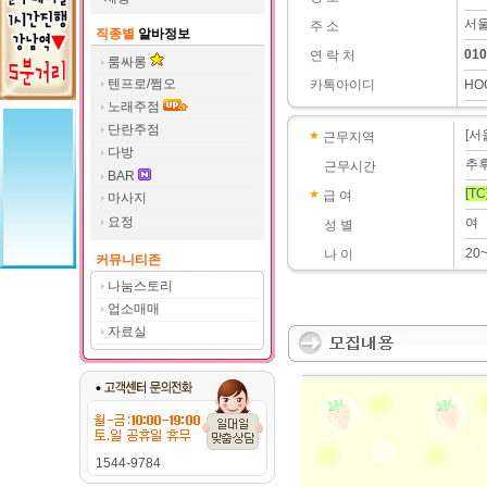
서울
주 소
직종별
알바정보
010
연 락 처
룸싸롱
텐프로/쩜오
카톡아이디
HO
노래주점
단란주점
[서
근무지역
다방
추
근무시간
BAR
[TC
급 여
마사지
요정
여
성 별
20
나 이
커뮤니티존
나눔스토리
업소매매
자료실
1544-9784