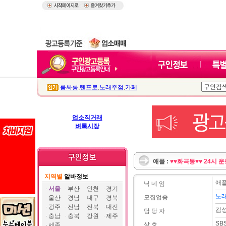
룸싸롱
,
텐프로
,
노래주점
,
카페
업소직거래
벼룩시장
애플 :
♥♥화곡동♥♥ 24시 
지역별
알바정보
애
닉 네 임
서울
부산
인천
경기
노
모집업종
울산
경남
대구
경북
광주
전남
전북
대전
김
담 당 자
충남
충북
강원
제주
SB
상 호
세종