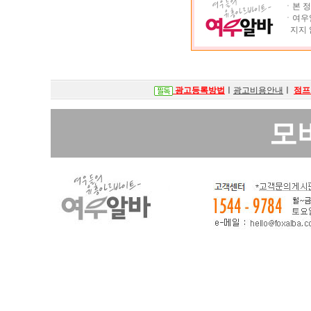
ㆍ본 정
ㆍ여우알
지지 
광고등록방법
ㅣ
광고비용안내
ㅣ
점프
모