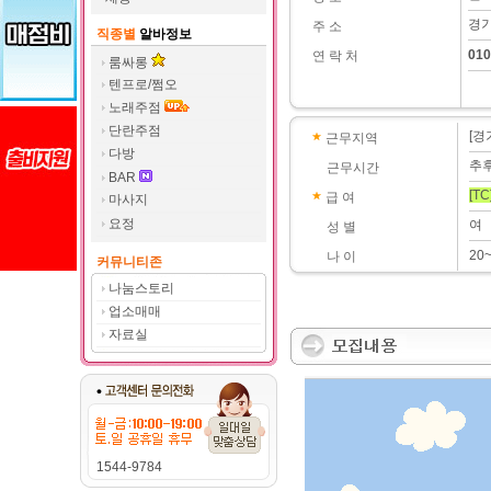
경기
주 소
직종별
알바정보
010
연 락 처
룸싸롱
텐프로/쩜오
노래주점
단란주점
[경
근무지역
다방
추
근무시간
BAR
[TC
급 여
마사지
요정
여
성 별
20
나 이
커뮤니티존
나눔스토리
업소매매
자료실
1544-9784