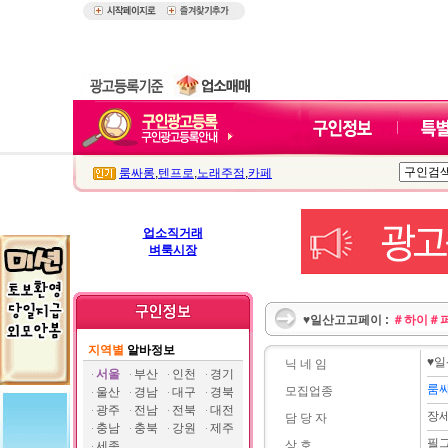
룸싸롱
,
텐프로
,
노래주점
,
카페
업소직거래
벼룩시장
♥일산고고페이 :
＃하이＃
지역별
알바정보
♥
닉 네 임
서울
부산
인천
경기
룸
모집업종
울산
경남
대구
경북
광주
전남
전북
대전
장
담 당 자
충남
충북
강원
제주
필
상 호
세종