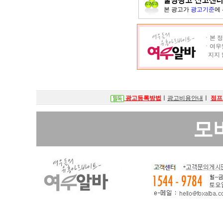
본 광고가
광고기준
에
ㆍ본 정
ㆍ여우알
지지 
광고등록방법
ㅣ
광고비용안내
ㅣ
점프
모