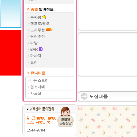
직종별
알바정보
룸싸롱
텐프로/쩜오
노래주점
단란주점
다방
BAR
마사지
요정
커뮤니티존
나눔스토리
업소매매
자료실
1544-9784