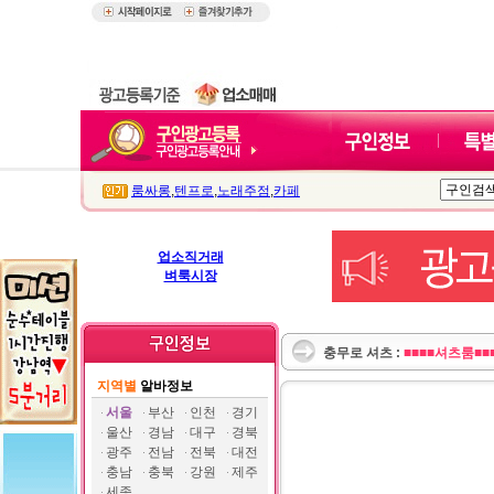
룸싸롱
,
텐프로
,
노래주점
,
카페
업소직거래
벼룩시장
충무로 셔츠 :
■■■■셔츠룸■■
지역별
알바정보
서울
부산
인천
경기
울산
경남
대구
경북
광주
전남
전북
대전
충남
충북
강원
제주
세종