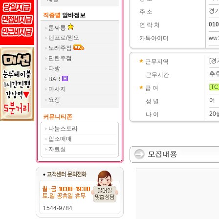
경기
주 소
직종별
알바정보
010
연 락 처
룸싸롱
텐프로/쩜오
카톡아이디
ww
노래주점
단란주점
[경
근무지역
다방
추
근무시간
BAR
[TC
급 여
마사지
요정
여
성 별
20
나 이
커뮤니티존
나눔스토리
업소매매
자료실
1544-9784