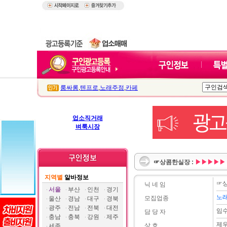
룸싸롱
,
텐프로
,
노래주점
,
카페
업소직거래
벼룩시장
☞상콤한실장 :
▶▶▶▶▶
지역별
알바정보
☞
닉 네 임
서울
부산
인천
경기
노
모집업종
울산
경남
대구
경북
광주
전남
전북
대전
임
담 당 자
충남
충북
강원
제주
제
상 호
세종