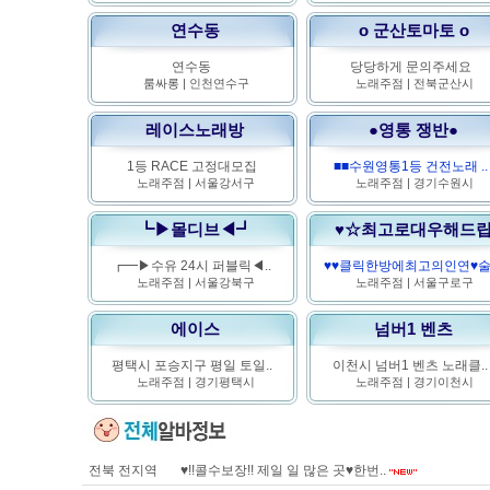
연수동
o 군산토마토 o
연수동
당당하게 문의주세요
룸싸롱
|
인천연수구
노래주점
|
전북군산시
레이스노래방
●영통 쟁반●
1등 RACE 고정대모집
■■수원영통1등 건전노래 ..
노래주점
|
서울강서구
노래주점
|
경기수원시
┗▶몰디브◀┛
♥☆최고로대우해드
┏━▶수유 24시 퍼블릭◀..
♥♥클릭한방에최고의인연♥술.
노래주점
|
서울강북구
노래주점
|
서울구로구
에이스
넘버1 벤츠
평택시 포승지구 평일 토일..
이천시 넘버1 벤츠 노래클..
노래주점
|
경기평택시
노래주점
|
경기이천시
전북 전지역
♥!!콜수보장!! 제일 일 많은 곳♥한번..