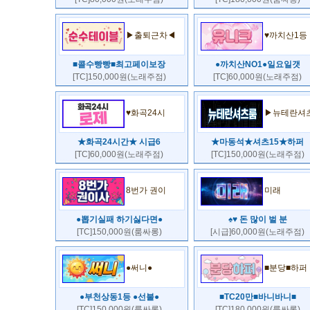
▶출퇴근차◀
♥까치산1등
■콜수빵빵■최고페이보장
●까치산NO1●일요일갯
[TC]150,000원(노래주점)
[TC]60,000원(노래주점)
♥화곡24시
▶뉴테란셔
★화곡24시간★ 시급6
★마동석★셔츠15★하퍼
[TC]60,000원(노래주점)
[TC]150,000원(노래주점)
8번가 권이
미래
●뽑기실패 하기싫다면●
♠♥ 돈 많이 벌 분
[TC]150,000원(룸싸롱)
[시급]60,000원(노래주점)
●써니●
■분당■하퍼
●부천상동1등 ●선불●
■TC20만■바니바니■
[TC]150,000원(룸싸롱)
[TC]180,000원(룸싸롱)