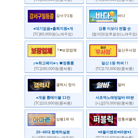
강서구1등
바다
●대기없음●출퇴지원●개
강릉 이보다 편할 순
[TC]60,000원(노래주점)
[협의]면접후결정(노래주점)
┗♥보장업체
일산우사장
┏♣최고페이♣┓☎정통룸
일산 1등 하퍼 ! !
[TC]180,000원(룸싸롱)
[TC]170,000원(룸싸롱)
갤럭시 정이
알바
●개꿀 룸테이블 11만
서초역노래방알바 60분
[TC]110,000원(룸싸롱)
[시급]70,000원(룸싸롱)
상봉1위 아
정통퍼블릭
20~40대 함께하실분
♥8월이벤트♥60분♥1
[시급]50,000원(노래주점)
[TC]110,000원(룸싸롱)