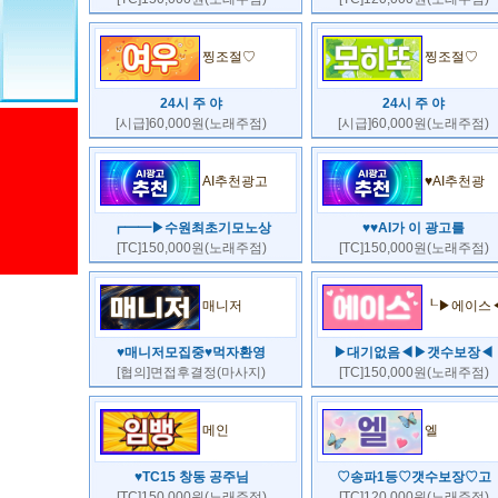
찡조절♡
찡조절♡
24시 주 야
24시 주 야
[시급]60,000원(노래주점)
[시급]60,000원(노래주점)
AI추천광고
♥AI추천광
┏━━▶수원최초기모노상
♥♥AI가 이 광고를
[TC]150,000원(노래주점)
[TC]150,000원(노래주점)
매니저
┖▶에이스
♥매니저모집중♥먹자환영
▶대기없음◀▶갯수보장◀
[협의]면접후결정(마사지)
[TC]150,000원(노래주점)
메인
엘
♥TC15 창동 공주님
♡송파1등♡갯수보장♡고
[TC]150,000원(노래주점)
[TC]120,000원(노래주점)