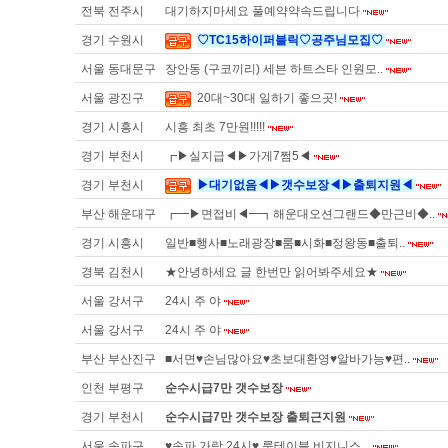
전북 전주시
대기하지마세요 풀예약약속드립니다
경기 수원시
♡TC15하이퍼블릭♡공주님모집♡
서울 동대문구
장안동 (구코끼리) 세븐 하트스타 인원모..
서울 광진구
20대~30대 일하기 좋으곳!
경기 시흥시
시흥 최초 7만원!!!!!
경기 부천시
┏▶실지급◀▶가게7쩜5◀
경기 부천시
▶대기없음◀▶갯수보장◀▶출퇴지원◀
부산 해운대구
┏━▶면접비◀━┓해운대오션그랜드◆만근비◆..
경기 시흥시
일반■행사■노래광장■룸■시화■정왕동■출퇴..
경북 김천시
★안녕하세요 글 한번만 읽어봐주세요★
서울 강서구
24시 주 야
서울 강서구
24시 주 야
부산 부산진구
■서면♥손님많아요♥초보대환영♥알바가능♥편..
인천 부평구
순수시급7만 갯수보장
경기 부천시
순수시급7만 갯수보장 출퇴근지원
서울 송파구
♥송파 가락 24시♥ 룸테이블 비지니스 ..