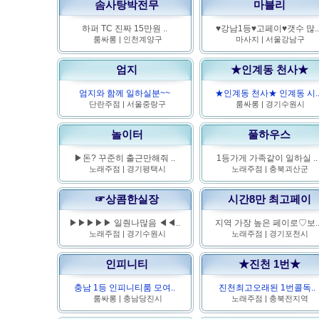
솜사탕박전무
마블리
하퍼 TC 진짜 15만원 ..
♥강남1등♥고페이♥갯수 많..
룸싸롱
|
인천계양구
마사지
|
서울강남구
엄지
★인계동 천사★
엄지와 함께 일하실분~~
★인계동 천사★ 인계동 시.
단란주점
|
서울중랑구
룸싸롱
|
경기수원시
놀이터
풀하우스
▶돈? 꾸준히 출근만해줘 ..
1등가게 가족같이 일하실 ..
노래주점
|
경기평택시
노래주점
|
충북괴산군
☞상콤한실장
시간8만 최고페이
▶▶▶▶▶ 일줜나많음 ◀◀..
지역 가장 높은 페이로♡보.
노래주점
|
경기수원시
노래주점
|
경기포천시
인피니티
★진천 1번★
충남 1등 인피니티룸 모여..
진천최고오래된 1번콜독..
룸싸롱
|
충남당진시
노래주점
|
충북전지역