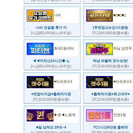
나비
■□■□■□
나비 요일별 휴가 이
[추천업소]●강서1등팀
[시급]60,000원(노래주점)
[TC]180,000원(룸싸롱)
화곡1등피터
하남 김전무
◀◀끼차산24시간◆ 노
하남 퍼블릭 갯수보장!
[시급]60,000원(노래주점)
[TC]140,000원(룸싸롱)
♥마곡갯수1
♥마곡갯수1
♥면접비지급♥출퇴차지원
♥출퇴차지원♥최고대우♥
[TC]150,000원(룸싸롱)
[TC]150,000원(룸싸롱)
▶퀸◀노원역
인천1등
■일 넘쳐요 20대~4
TC1시간8만원 출퇴차
[시급]50,000원(노래주점)
[TC]80,000원(노래주점)