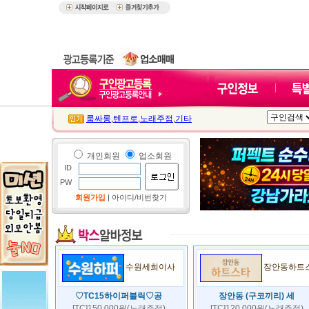
룸싸롱
,
텐프로
,
노래주점
,
기타
개인회원
업소회원
ID
PW
회원가입
|
아이디/비번찾기
수원세희이사
장안동하트
♡TC15하이퍼블릭♡공
장안동 (구코끼리) 세
[TC]150,000원(노래주점)
[TC]120,000원(노래주점)