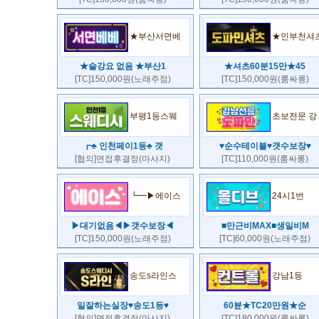
★부산서면베
★인부천셔
★술강요 없음 ★부산1
★셔츠60분15만★45
[TC]150,000원(노래주점)
[TC]150,000원(룸싸롱)
부평1등스웨
초보전문 강
┏♣ 인천페이1등♣ 갯
♥순수테이블♥갯수보장♥
[협의]면접후결정(마사지)
[TC]110,000원(룸싸롱)
┗━▶에이스
24시1번
▶대기없음◀▶갯수보장◀
■만근비MAX■생일비M
[TC]150,000원(노래주점)
[TC]60,000원(노래주점)
송도s라인스
강남1등
일잘하는실장♥송도1등♥
60뷴★TC20만원★순
[협의]면접후결정(마사지)
[TC]180,000원(룸싸롱)