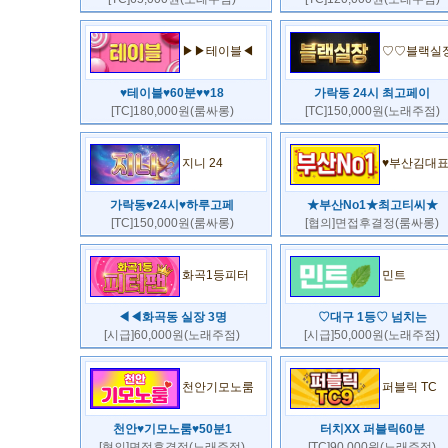
▶▶테이블◀
♡♡블랙실
♥테이블♥60분♥♥18
가락동 24시 최고페이
[TC]180,000원(룸싸롱)
[TC]150,000원(노래주점)
지니 24
♥부산김대
가락동♥24시♥하루고페
★부산No1★최고티씨★
[TC]150,000원(룸싸롱)
[협의]면접후결정(룸싸롱)
화곡1등피터
민트
◀◀화곡동 실장 3명
♡대구 1등♡ 넘치는
[시급]60,000원(노래주점)
[시급]50,000원(노래주점)
천안기모노룸
퍼블릭 TC
천안♥기모노룸♥50분1
터치XX 퍼블릭60분
[협의]면접후결정(노래주점)
[TC]90,000원(노래주점)