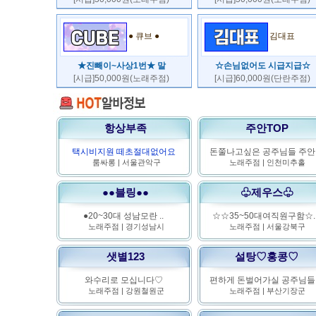
● 큐브 ●
김대표
★진빼이~사상1번★ 말
☆손님없어도 시급지급☆
[시급]50,000원(노래주점)
[시급]60,000원(단란주점)
항상부족
주안TOP
택시비지원 떼초절대없어요
돈쭐나고싶은 공주님들 주안.
룸싸롱
|
서울관악구
노래주점
|
인천미추홀
●●블링●●
♧제우스♧
●20~30대 성남모란 ..
☆☆35~50대여직원구함☆.
노래주점
|
경기성남시
노래주점
|
서울강북구
샛별123
설탕♡홍콩♡
와수리로 모십니다♡
편하게 돈벌어가실 공주님들.
노래주점
|
강원철원군
노래주점
|
부산기장군