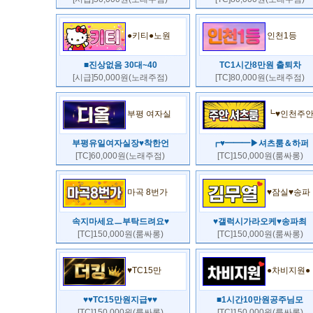
●키티●노원
인천1등
■진상없음 30대~40
TC1시간8만원 출퇴차
[시급]50,000원(노래주점)
[TC]80,000원(노래주점)
부평 여자실
┗♥인천주
부평유일여자실장♥착한언
┏♥━━━▶셔츠룸＆하퍼
[TC]60,000원(노래주점)
[TC]150,000원(룸싸롱)
마곡 8번가
♥잠실♥송파
속지마세요ㅡ부탁드려요♥
♥갤럭시가라오케♥송파최
[TC]150,000원(룸싸롱)
[TC]150,000원(룸싸롱)
♥TC15만
●차비지원●
♥♥TC15만원지급♥♥
■1시간10만원공주님모
[TC]150,000원(룸싸롱)
[TC]150,000원(룸싸롱)