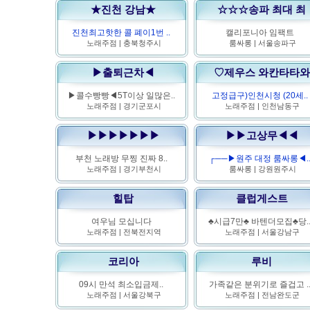
★진천 강남★
☆☆☆송파 최대 최
진천최고핫한 콜 폐이1번 ..
캘리포니아 임팩트
노래주점
|
충북청주시
룸싸롱
|
서울송파구
▶출퇴근차◀
♡제우스 와칸타타와
▶콜수빵빵◀5T이상 일많은..
고정급구)인천시청 (20세..
노래주점
|
경기군포시
노래주점
|
인천남동구
▶▶▶▶▶▶▶
▶▶고상무◀◀
부천 노래방 무찡 진짜 8..
┌──▶원주 대정 룸싸롱◀.
노래주점
|
경기부천시
룸싸롱
|
강원원주시
힐탑
클럽게스트
여우님 모십니다
♣시급7만♣ 바텐더모집♣당.
노래주점
|
전북전지역
노래주점
|
서울강남구
코리아
루비
09시 만석 최소입금제..
가족같은 분위기로 즐겁고 .
노래주점
|
서울강북구
노래주점
|
전남완도군