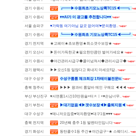
경기 수원시
┏━━▶수원최초기모노상륙TC15◀━━┓
경기 수원시
♥♥AI가 이 광고를 추천합니다♥♥
서울 송파구
♥가락동 여기아님 갈곳 없어여!♥문의환영..
경기 수원시
┗━━▶수원최초 기모노상륙TC15◀━━┛
경기 전지역
★고페이★초보환영★최소갯수보장★
경기 오산시
▶돈이가득한곳★필요한만큼만 벌어가세요★
경기 수원시
◆야간관리사급구◆콜이넘쳐서◆관리사급구◆
경기 평택시
▶▶오산1등 일많다고 화내지 마세요!!같..
대구 수성구
수성구룸룸 체크최강 1차테이블전문tc
충북 청주시
▶▶▶ 왕과비 룸알바 메인 구해요 ◀◀◀
부산 부산진구
♥서면룸1시간10만원술×터ㅊㅣ×♥손님너무..
경기 부천시
▶대기없음◀▶갯수보장◀▶출퇴지원◀
대구 수성구
♥매니저모집중♥먹자환영♥대구1등♥♥♥
충북 전지역
20년째 충주 1등 발렌타인입니다
경기 화성시
동탄콜수1등 주간★야간급구~★ 스웨디시..