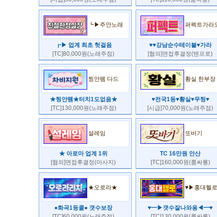
┗▶주안노래
퍼펙트가라
┏▶ 업계 최초 헛걸음
♥♥강남순수테이블♥가라
[TC]80,000원(노래주점)
[협의]면접후결정(텐프로)
찡안뗌 다드
황실 한부장
★찡안뗌★터치1도없음★
♥전국1등♥황실♥무찡♥
[TC]130,000원(노래주점)
[시급]70,000원(노래주점)
설레임
또바기
★ 아로마 업계 1위
TC 16만원 안산
[협의]면접후결정(마사지)
[TC]160,000원(룸싸롱)
★오로라★
♥▶홍대헬
●화곡1등콜● 갯수보장
♥━▶갯수잘나와용◀━♥
[TC]60,000원(노래주점)
[TC]130,000원(룸싸롱)