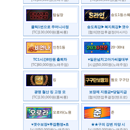
탑실장
송도1등스
클릭1번으로 주머니사정
송도최강▶복지최강▶갯수
[TC]130,000원(룸싸롱)
[협의]면접후결정(마사지)
인천1등
20~30대
TC1시간8만원 출퇴차
♥일은넘치고아가씨절대부
[TC]80,000원(노래주점)
[시급]50,000원(노래주점)
킹
쩜오 구구단
광명 철산 킹 고정 모
보장제 지원금♥당일지급
[TC]130,000원(룸싸롱)
[협의]면접후결정(텐프로)
오로라(노원
준
♥갯수보장♥투잡환영●초
★★구의 강변 자양 시
[시급]50,000원(노래주점)
[시급]50,000원(노래주점)