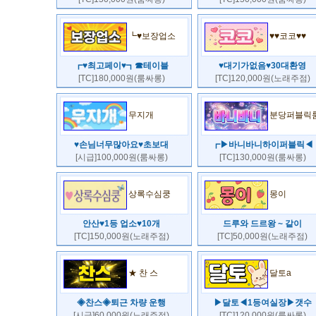
┗♥보장업소
♥♥코코♥♥
┏♥최고페이♥┓☎테이블
♥대기가없음♥30대환영
[TC]180,000원(룸싸롱)
[TC]120,000원(노래주점)
무지개
분당퍼블릭
♥손님너무많아요♥초보대
┏▶바니바니하이퍼블릭◀
[시급]100,000원(룸싸롱)
[TC]130,000원(룸싸롱)
상록수심쿵
몽이
안산♥1등 업소♥10개
드루와 드르왕 ~ 같이
[TC]150,000원(노래주점)
[TC]50,000원(노래주점)
★ 찬 스
달토a
◈찬스◈퇴근 차량 운행
▶달토◀1등여실장▶갯수
[시급]60,000원(노래주점)
[TC]120,000원(룸싸롱)