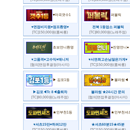
♥마곡갯수1
퍼블릭
♥면접비지원♥점프환영♥
전북 1등업소 퍼블릭
[TC]150,000원(룸싸롱)
[TC]80,000원(노래주점)
초보언니환영
●진영언니●
♥고품격♥고수익♥매니저
♥서면최고손님많은가게♥
[협의]면접후결정(마사지)
[TC]150,000원(룸싸롱)
▶ 김포1등
▶블라썸◀
▶김포◀Tc 8◀출퇴차
블라썸 ★24시간 문의
[TC]80,000원(노래주점)
[협의]면접후결정(마사지)
★인부천1등
★인부천셔
♥셔츠15만♥하퍼12만
★셔츠60분15★45분
[TC]150,000원(룸싸롱)
[TC]150,000원(룸싸롱)