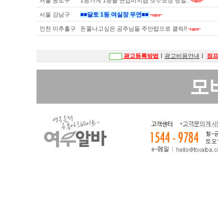
서울 종로구
1등가게 1등콜 면접비지급 갯수보장 당일..
서울 강남구
■■달토 1등 여실장 우연■■
인천 미추홀구
돈쭐나고싶은 공주님들 주안탑으로 클릭!!
광고등록방법
ㅣ
광고비용안내
ㅣ
점
모