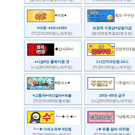
♥야호♥
쩜오 구구단
♥야호~♥24시♥365
보장제 지원금♥당일지급
[TC]150,000원(노래주점)
[협의]면접후결정(텐프로)
◆강서24시
인천주안1
●시급6만 출퇴지원 갯
1시간TC8만원 24시
[시급]60,000원(노래주점)
[TC]80,000원(노래주점)
♥원피스♥
♡주얼리♡
♥고품격♥여신알바♥퍼블
20대~40대 급구
[TC]150,000원(룸싸롱)
[시급]50,000원(노래주점)
┗━▶수◀━
┗상동최고
┗━▶가게＆외부 8만원
┏▶유흥 알바 여직원
[TC]80,000원(노래주점)
[TC]180,000원(룸싸롱)