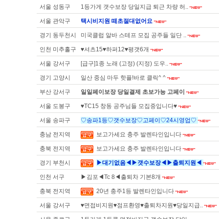
서울 성동구
1등가게 갯수보장 당일지급 퇴근 차량 허..
서울 관악구
택시비지원 떼초절대없어요
경기 동두천시
미국클럽 알바 스테프 모집 공주들 일단 ..
인천 미추홀구
♥셔츠15♥하퍼12♥평갯6개
서울 강서구
[급구]1종 노래 (고정) (지정) 도우..
경기 고양시
일산 중심 마두 핫플!바로 클릭^ ^
부산 강서구
일일페이보장 당일결제 초보가능 고페이
서울 도봉구
♥TC15 창동 공주님들 모집중입니다♥
서울 송파구
♡송파1등♡갯수보장♡고페이♡24시영업♡
충남 전지역
보고가세요 충주 발렌타인입니다
충북 전지역
보고가세요 충주 발렌타인입니다
경기 부천시
▶대기없음◀▶갯수보장◀▶출퇴지원◀
인천 서구
▶김포◀Tc 8◀출퇴차 기본8개
충북 전지역
20년 충주1등 발렌타인입니다
서울 강서구
♥면접비지원♥점프환영♥출퇴차지원♥당일지급..