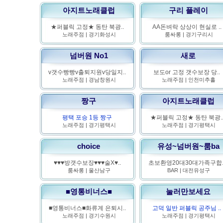
아지트노래클럽
구리 플레이
★퍼블릭 고정★ 동탄 북광..
AA돈벼락 상상이 현실로 ..
노래주점
|
경기화성시
룸싸롱
|
경기구리시
넘버원 No1
새로
v갯수빵빵v출퇴지원v당일지..
보도or 고정 갯수보장 당..
노래주점
|
경남창원시
노래주점
|
인천미추홀
짱구
아지트노래클럽
평택 포승 1등 짱구
★퍼블릭 고정★ 동탄 북광.
노래주점
|
경기평택시
노래주점
|
경기평택시
choice
유성~넘버원~룸ba
♥♥♥방갯수보장♥♥♥술X♥..
초보환영20대30대가족구합.
룸싸롱
|
울산남구
BAR
|
대전유성구
■영통비너스■
눌러만보세요
■영통비너스■화류계 은퇴시..
고덕 일반 퍼블릭 공주님 ..
노래주점
|
경기수원시
노래주점
|
경기평택시