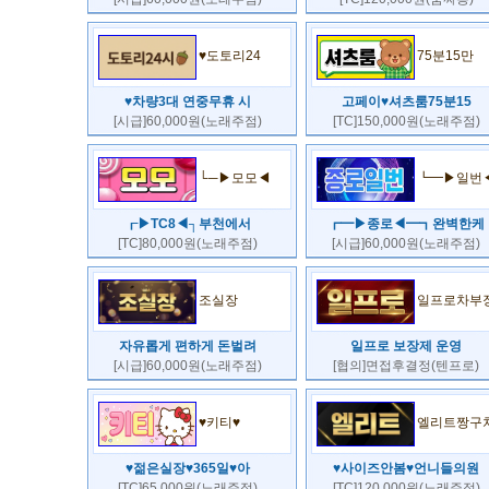
♥도토리24
75분15만
♥차량3대 연중무휴 시
고페이♥셔츠룸75분15
[시급]60,000원(노래주점)
[TC]150,000원(노래주점)
└─▶모모◀
┗━▶일번
┎▶TC8◀┐부천에서
┏━▶종로◀━┓완벽한케
[TC]80,000원(노래주점)
[시급]60,000원(노래주점)
조실장
일프로차부
자유롭게 편하게 돈벌려
일프로 보장제 운영
[시급]60,000원(노래주점)
[협의]면접후결정(텐프로)
♥키티♥
엘리트짱구
♥젊은실장♥365일♥아
♥사이즈안봄♥언니들의원
[TC]65,000원(노래주점)
[TC]120,000원(노래주점)