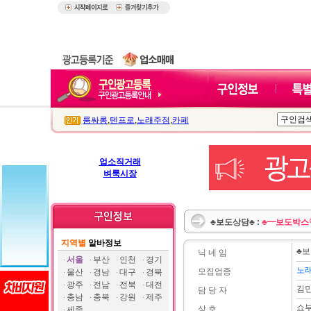
룸싸롱
,
텐프로
,
노래주점
,
카페
업소직거래
벼룩시장
♣보도상담♣ :
♣━보도박스
지역별
알바정보
♣
닉 네 임
서울
부산
인천
경기
노
모집업종
울산
경남
대구
경북
광주
전남
전북
대전
김
담 당 자
충남
충북
강원
제주
쇼
상 호
세종