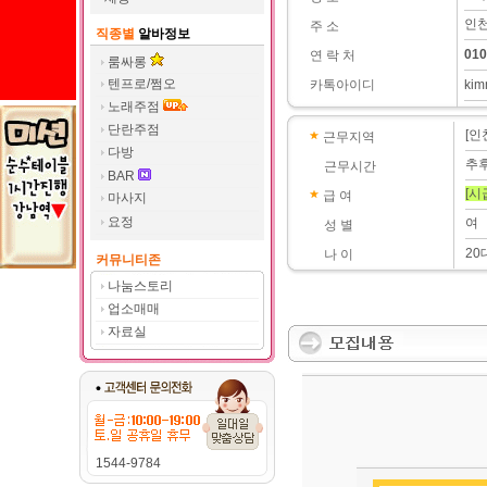
인천
주 소
직종별
알바정보
010
연 락 처
룸싸롱
텐프로/쩜오
카톡아이디
kim
노래주점
단란주점
[인
근무지역
다방
추
근무시간
BAR
[시
급 여
마사지
요정
여
성 별
20
나 이
커뮤니티존
나눔스토리
업소매매
자료실
1544-9784