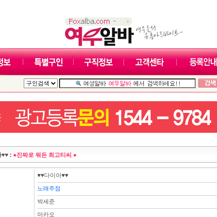
♥♥ :
●진짜로 뭐든 최고티씨 ●
♥♥다이아♥♥
노래주점
박세준
마카오