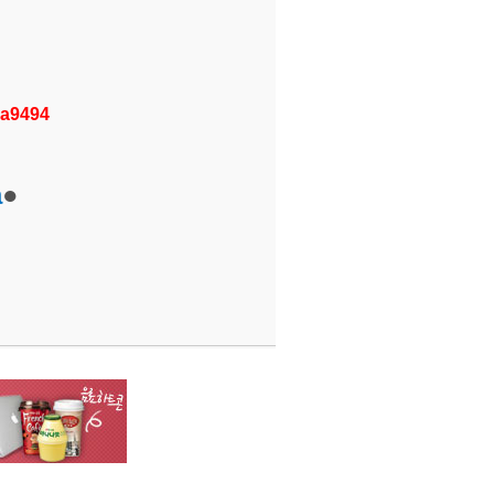
a9494
a
●