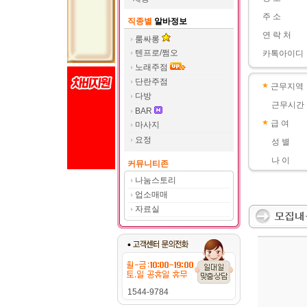
주 소
직종별
알바정보
연 락 처
룸싸롱
텐프로/쩜오
카톡아이디
노래주점
단란주점
근무지역
다방
근무시간
BAR
급 여
마사지
요정
성 별
나 이
커뮤니티존
나눔스토리
업소매매
자료실
1544-9784