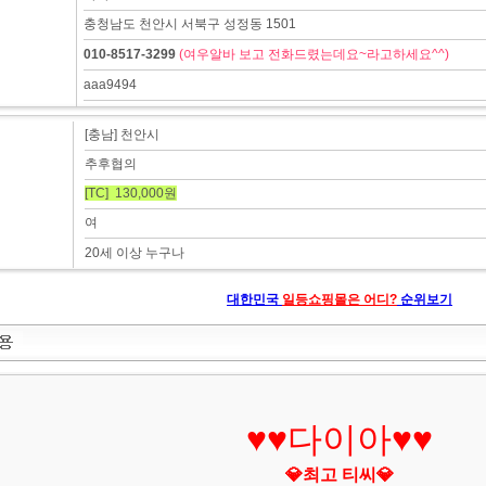
충청남도 천안시 서북구 성정동 1501
010-8517-3299
(여우알바 보고 전화드렸는데요~라고하세요^^)
aaa9494
[충남] 천안시
추후협의
[TC] 130,000원
여
20세 이상 누구나
대한민국
일등쇼핑몰은 어디?
순위보기
♥♥다이아♥♥
💎최고 티씨💎