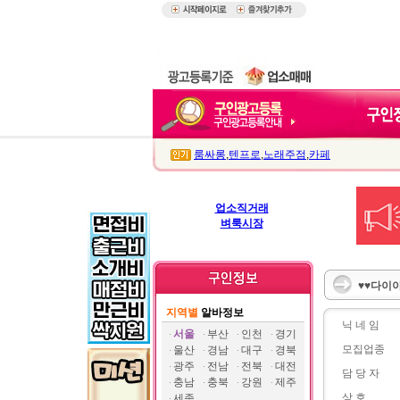
룸싸롱
,
텐프로
,
노래주점
,
카페
업소직거래
벼룩시장
♥♥다이아
지역별
알바정보
닉 네 임
서울
부산
인천
경기
모집업종
울산
경남
대구
경북
광주
전남
전북
대전
담 당 자
충남
충북
강원
제주
상 호
세종