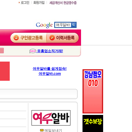
유흥업소직거래!
여우알바를 쉽게접속!
여우알바.com
메일보내기