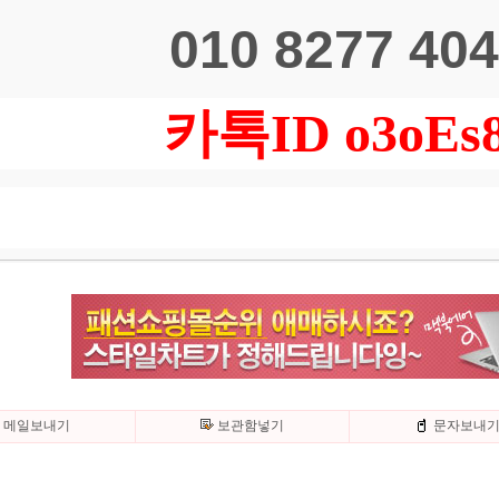
010 8277 40
카톡ID o3oEs
메일보내기
보관함넣기
문자보내