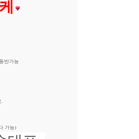
케
구동반가능
.
센
다 가능)