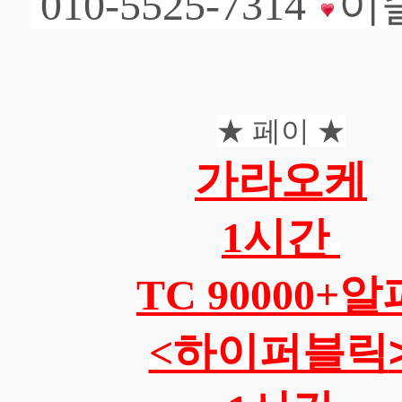
010-5525-7314
이
★ 페이 ★
가라오케
1시간
TC 90000+알
<하이퍼블릭