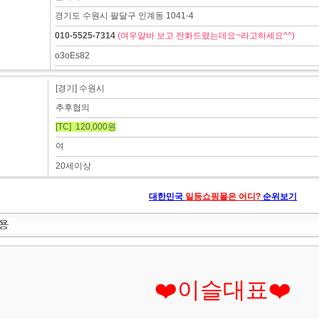
경기도 수원시 팔달구 인계동 1041-4
010-5525-7314
(여우알바 보고 전화드렸는데요~라고하세요^^)
o3oEs82
[경기] 수원시
추후협의
[TC] 120,000원
여
20세이상
대한민국
일등쇼핑몰은 어디?
순위보기
❤️이슬대표❤️