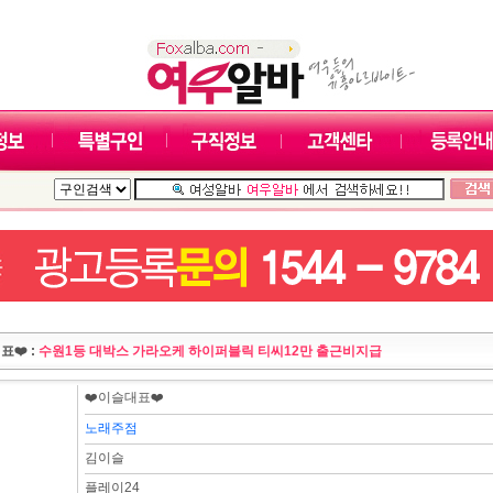
표❤️ :
수원1등 대박스 가라오케 하이퍼블릭 티씨12만 출근비지급
❤️이슬대표❤️
노래주점
김이슬
플레이24