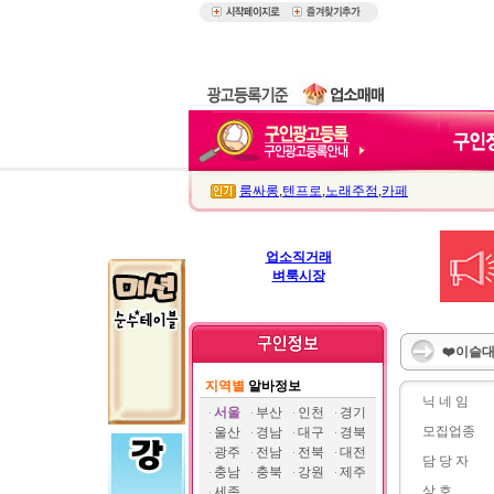
룸싸롱
,
텐프로
,
노래주점
,
카페
업소직거래
벼룩시장
❤️이슬대
지역별
알바정보
닉 네 임
서울
부산
인천
경기
모집업종
울산
경남
대구
경북
광주
전남
전북
대전
담 당 자
충남
충북
강원
제주
상 호
세종