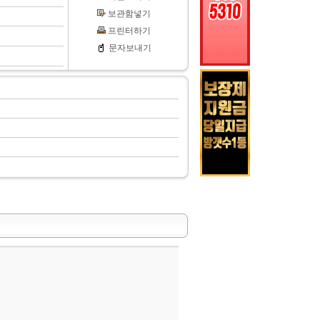
보관함넣기
프린터하기
문자보내기