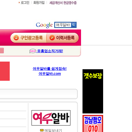
유흥업소직거래!
여우알바를 쉽게접속!
여우알바.com
메일보내기