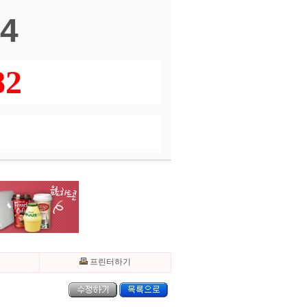
44
82
기
프린터하기