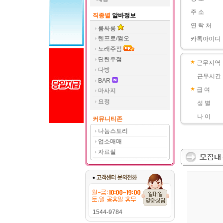
주 소
직종별
알바정보
연 락 처
룸싸롱
텐프로/쩜오
카톡아이디
노래주점
단란주점
근무지역
다방
근무시간
BAR
급 여
마사지
요정
성 별
나 이
커뮤니티존
나눔스토리
업소매매
자료실
1544-9784