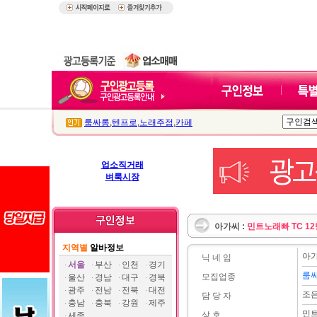
룸싸롱
,
텐프로
,
노래주점
,
카페
업소직거래
벼룩시장
아가씨 :
민트노래빠 TC 12
지역별
알바정보
아
닉 네 임
서울
부산
인천
경기
룸
모집업종
울산
경남
대구
경북
광주
전남
전북
대전
조
담 당 자
충남
충북
강원
제주
민
상 호
세종