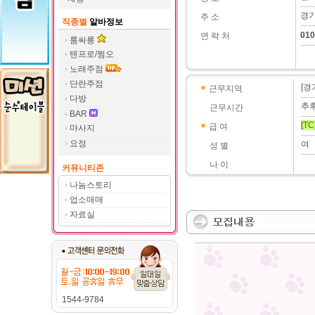
경기
주 소
직종별
알바정보
010
연 락 처
룸싸롱
텐프로/쩜오
노래주점
단란주점
[경
근무지역
다방
추
근무시간
BAR
[TC
급 여
마사지
요정
여
성 별
나 이
커뮤니티존
나눔스토리
업소매매
자료실
1544-9784