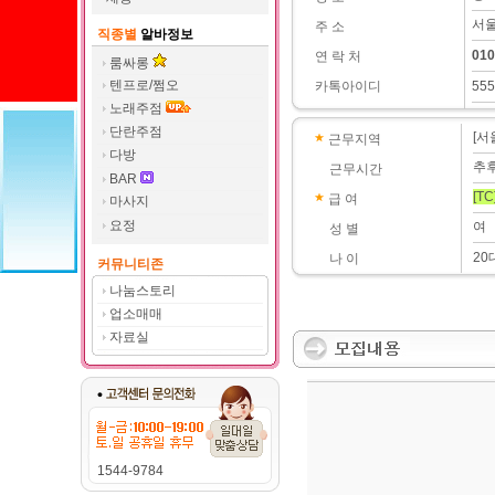
서울
주 소
직종별
알바정보
010
연 락 처
룸싸롱
텐프로/쩜오
카톡아이디
555
노래주점
단란주점
[서
근무지역
다방
추
근무시간
BAR
[TC
급 여
마사지
요정
여
성 별
20
나 이
커뮤니티존
나눔스토리
업소매매
자료실
1544-9784