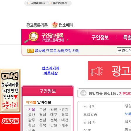
룸싸롱
,
텐프로
,
노래주점
,
카페
업소직거래
벼룩시장
당일지급 잠실1등 :
기본10
지역별
알바정보
당일
닉 네 임
서울
부산
인천
경기
노
모집업종
울산
경남
대구
경북
광주
전남
전북
대전
박
담 당 자
충남
충북
강원
제주
짱
상 호
세종