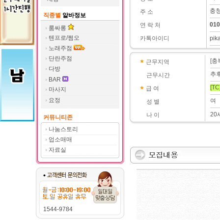
충청
주 소
직종별
알바정보
010
연 락 처
룸싸롱
텐프로/쩜오
카톡아이디
pik
노래주점
단란주점
[충
근무지역
다방
추
근무시간
BAR
[TC
급 여
마사지
요정
여
성 별
20
나 이
커뮤니티존
나눔스토리
업소매매
자료실
1544-9784