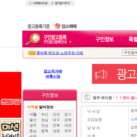
룸싸롱
,
텐프로
,
노래주점
,
카페
업소직거래
벼룩시장
청주 에이원 :
ㅣㅣ갯수 잘
지역별
알바정보
청주
닉 네 임
서울
부산
인천
경기
노
모집업종
울산
경남
대구
경북
광주
전남
전북
대전
김
담 당 자
충남
충북
강원
제주
에
상 호
세종