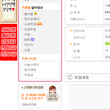
서울
주 소
직종별
알바정보
010
연 락 처
룸싸롱
텐프로/쩜오
카톡아이디
mar
노래주점
단란주점
[서
근무지역
다방
추
근무시간
BAR
[TC
급 여
마사지
요정
여
성 별
20
나 이
커뮤니티존
나눔스토리
업소매매
자료실
1544-9784