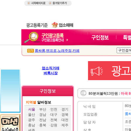
룸싸롱
,
텐프로
,
노래주점
,
카페
업소직거래
벼룩시장
80분퍼블릭13만원 :
마곡 
지역별
알바정보
80
닉 네 임
서울
부산
인천
경기
룸
모집업종
울산
경남
대구
경북
광주
전남
전북
대전
조
담 당 자
충남
충북
강원
제주
마
상 호
세종