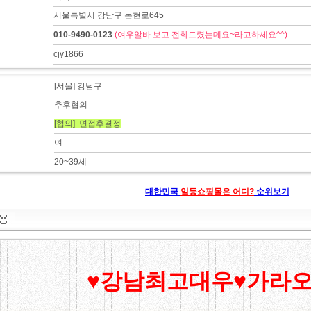
서울특별시 강남구 논현로645
010-9490-0123
(여우알바 보고 전화드렸는데요~라고하세요^^)
cjy1866
[서울] 강남구
추후협의
[협의] 면접후결정
여
20~39세
대한민국
일등쇼핑몰은 어디?
순위보기
♥강남최고대우♥가라오