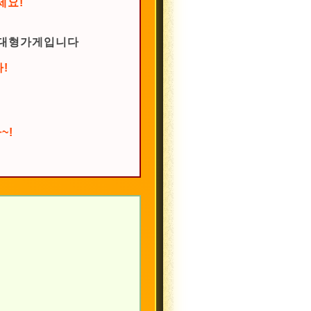
세요!
는 대형가게입니다
!
~!