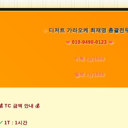
✨
디저트 가라오케 최재영 총괄전
❤️
010-9490-0123
❤️
카톡 cjy1866
텔레 cjy1866
💰 TC 금액 안내 💰
✅
1T : 1시간