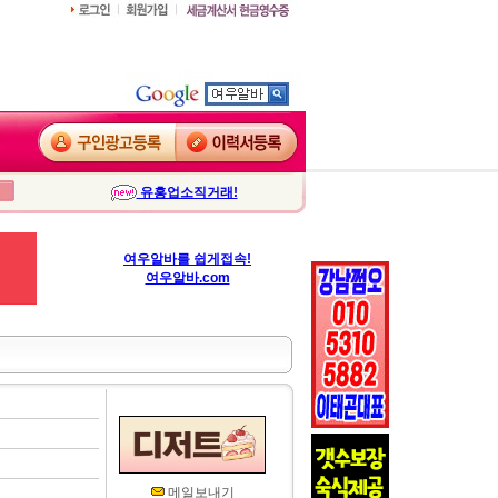
유흥업소직거래!
여우알바를 쉽게접속!
여우알바.com
메일보내기