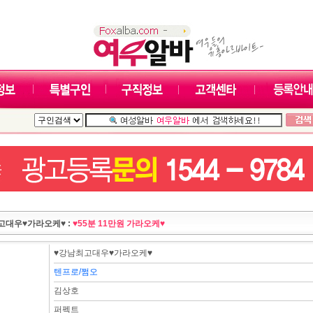
고대우♥가라오케♥ :
♥55분 11만원 가라오케♥
♥강남최고대우♥가라오케♥
텐프로/쩜오
김상호
퍼펙트