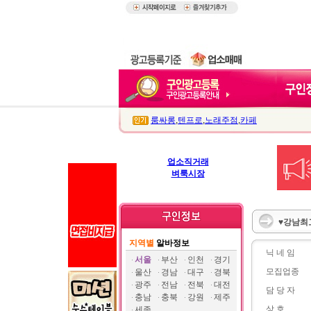
룸싸롱
,
텐프로
,
노래주점
,
카페
업소직거래
벼룩시장
♥강남최
지역별
알바정보
닉 네 임
서울
부산
인천
경기
모집업종
울산
경남
대구
경북
광주
전남
전북
대전
담 당 자
충남
충북
강원
제주
상 호
세종