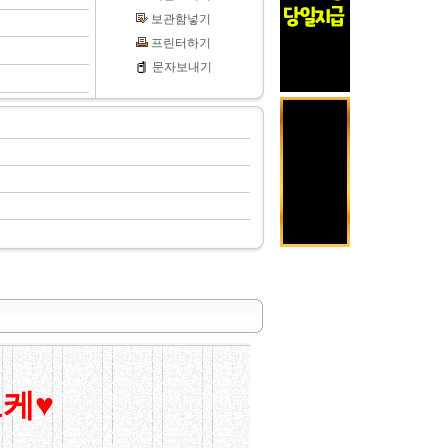
보관함넣기
프린터하기
문자보내기
케♥