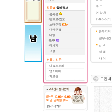
주 소
직종별
알바정보
연 락 처
룸싸롱
텐프로/쩜오
카톡아이디
노래주점
단란주점
근무지역
다방
근무시간
BAR
급 여
마사지
요정
성 별
나 이
커뮤니티존
나눔스토리
업소매매
자료실
1544-9784