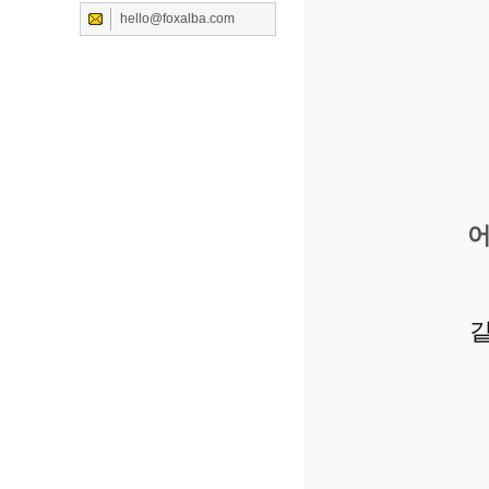
hello@foxalba.com
어
같