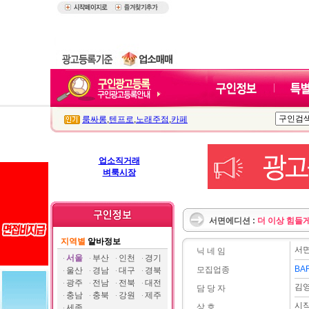
룸싸롱
,
텐프로
,
노래주점
,
카페
업소직거래
벼룩시장
서면에디션 :
더 이상 힘들
지역별
알바정보
서
닉 네 임
서울
부산
인천
경기
BA
모집업종
울산
경남
대구
경북
광주
전남
전북
대전
김
담 당 자
충남
충북
강원
제주
시
상 호
세종