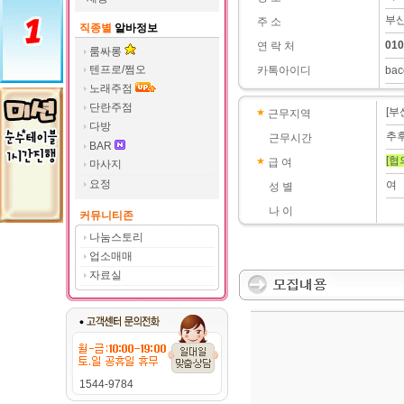
부산
주 소
직종별
알바정보
010
연 락 처
룸싸롱
텐프로/쩜오
카톡아이디
bac
노래주점
단란주점
[부
근무지역
다방
추
근무시간
BAR
[협
급 여
마사지
요정
여
성 별
나 이
커뮤니티존
나눔스토리
업소매매
자료실
1544-9784