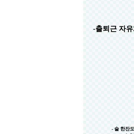
-출퇴근 자유
- 술 한잔