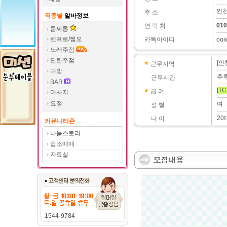
인천
주 소
직종별
알바정보
010
연 락 처
룸싸롱
텐프로/쩜오
카톡아이디
ooi
노래주점
단란주점
[인
근무지역
다방
추
근무시간
BAR
[TC
급 여
마사지
요정
여
성 별
20
나 이
커뮤니티존
나눔스토리
업소매매
자료실
1544-9784