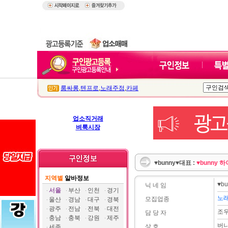
룸싸롱
,
텐프로
,
노래주점
,
카페
업소직거래
벼룩시장
♥bunny♥대표 :
♥bunny
지역별
알바정보
♥b
닉 네 임
서울
부산
인천
경기
노
모집업종
울산
경남
대구
경북
광주
전남
전북
대전
조
담 당 자
충남
충북
강원
제주
버
상 호
세종