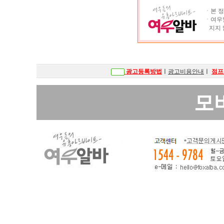
ㆍ본 정
ㆍ여우알
지지 
광고등록방법
ㅣ
광고비용안내
ㅣ
점프
모