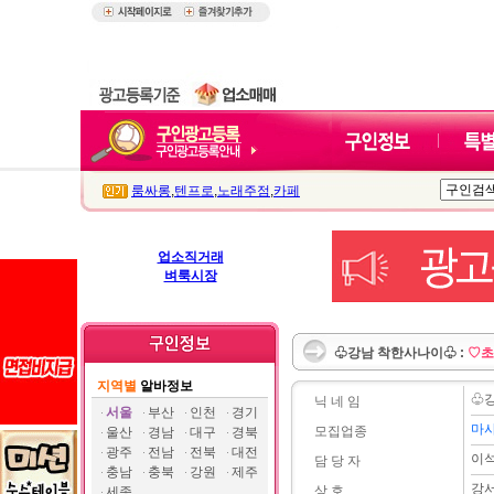
룸싸롱
,
텐프로
,
노래주점
,
카페
업소직거래
벼룩시장
♧강남 착한사나이♧ :
♡초
지역별
알바정보
♧
닉 네 임
서울
부산
인천
경기
마
모집업종
울산
경남
대구
경북
광주
전남
전북
대전
이
담 당 자
충남
충북
강원
제주
강
상 호
세종