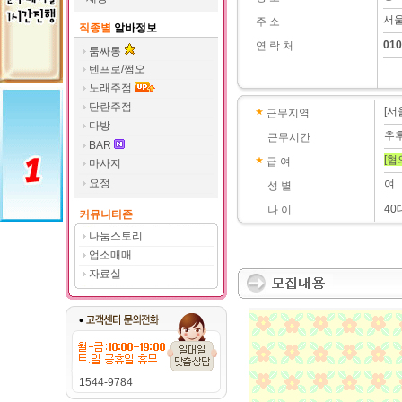
서울
주 소
직종별
알바정보
010
연 락 처
룸싸롱
텐프로/쩜오
노래주점
단란주점
[서
근무지역
다방
추
근무시간
BAR
[협
급 여
마사지
요정
여
성 별
40
나 이
커뮤니티존
나눔스토리
업소매매
자료실
1544-9784