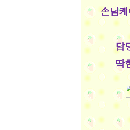
손님케
담당
딱