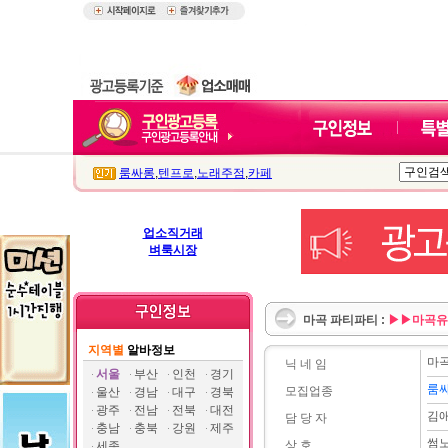
룸싸롱
,
텐프로
,
노래주점
,
카페
업소직거래
벼룩시장
마곡 파티파티 :
▶▶마곡유
지역별
알바정보
마
닉 네 임
서울
부산
인천
경기
룸
모집업종
울산
경남
대구
경북
광주
전남
전북
대전
김
담 당 자
충남
충북
강원
제주
썸
상 호
세종