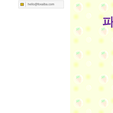
hello@foxalba.com
파