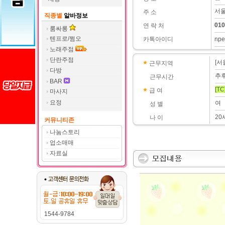
서울
주 소
직종별
알바정보
010
연 락 처
룸싸롱
텐프로/쩜오
카톡아이디
npe
노래주점
단란주점
[서
근무지역
다방
추
근무시간
BAR
[TC
급 여
마사지
요정
여
성 별
20
나 이
커뮤니티존
나눔스토리
업소매매
자료실
1544-9784