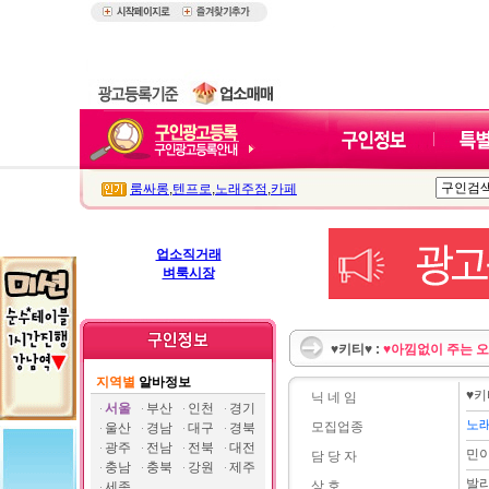
룸싸롱
,
텐프로
,
노래주점
,
카페
업소직거래
벼룩시장
♥키티♥ :
♥아낌없이 주는 오
지역별
알바정보
♥키
닉 네 임
서울
부산
인천
경기
노
모집업종
울산
경남
대구
경북
광주
전남
전북
대전
민
담 당 자
충남
충북
강원
제주
발
상 호
세종