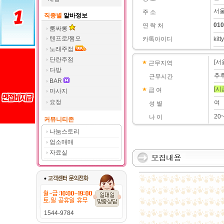
서울
주 소
직종별
알바정보
010
연 락 처
룸싸롱
텐프로/쩜오
카톡아이디
kit
노래주점
단란주점
[서
근무지역
다방
추
근무시간
BAR
[시
급 여
마사지
요정
여
성 별
20
나 이
커뮤니티존
나눔스토리
업소매매
자료실
1544-9784