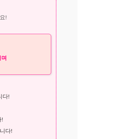
요!
떨며
니다!
!
!
니다!