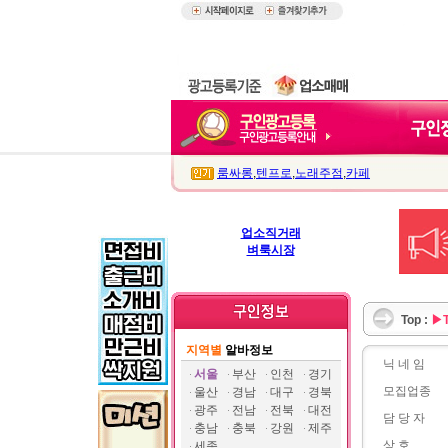
룸싸롱
,
텐프로
,
노래주점
,
카페
업소직거래
벼룩시장
Top :
▶
지역별
알바정보
닉 네 임
서울
부산
인천
경기
모집업종
울산
경남
대구
경북
광주
전남
전북
대전
담 당 자
충남
충북
강원
제주
상 호
세종