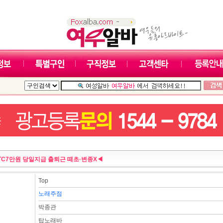
TC7만원 당일지급 출퇴근 떼초·변종X◀
Top
노래주점
박종관
탑노래바