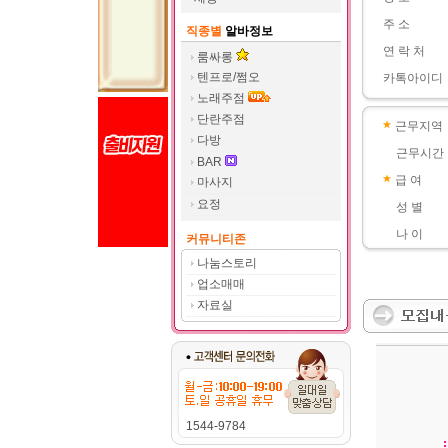
주 소
직종별
알바정보
연 락 처
룸싸롱
텐프로/쩜오
카톡아이디
노래주점
단란주점
근무지역
다방
근무시간
BAR
급 여
마사지
요정
성 별
나 이
커뮤니티존
나눔스토리
업소매매
자료실
1544-9784