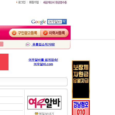
유흥업소직거래!
여우알바를 쉽게접속!
여우알바.com
메일보내기