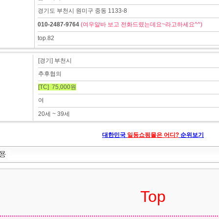
경기도 부천시 원미구 중동 1133-8
010-2487-9764
(여우알바 보고 전화드렸는데요~라고하세요^^)
top.82
[경기] 부천시
추후협의
[TC] 75,000원
여
20세 ~ 39세
대한민국
일등쇼핑몰은 어디?
순위보기
Top