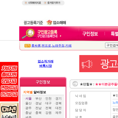
룸싸롱
,
텐프로
,
노래주점
,
카페
업소직거래
벼룩시장
★던힐★ :
★★이쁜공주들
지역별
알바정보
★
닉 네 임
서울
부산
인천
경기
노
모집업종
울산
경남
대구
경북
광주
전남
전북
대전
정
담 당 자
충남
충북
강원
제주
골
상 호
세종