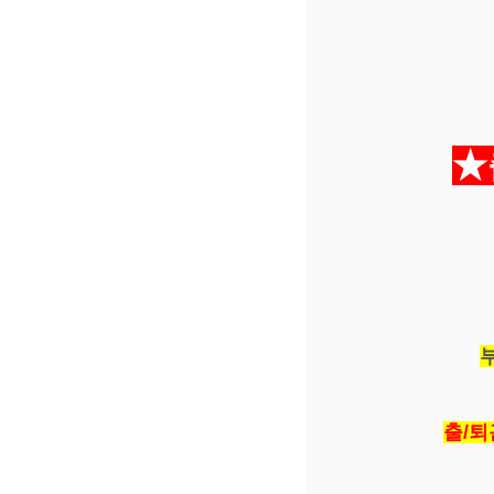
★
출/퇴