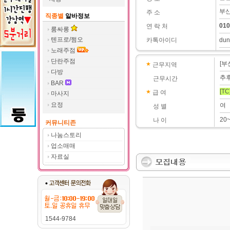
부산
주 소
직종별
알바정보
010
연 락 처
룸싸롱
텐프로/쩜오
카톡아이디
dun
노래주점
단란주점
[부
근무지역
다방
추
근무시간
BAR
[TC
급 여
마사지
요정
여
성 별
20
나 이
커뮤니티존
나눔스토리
업소매매
자료실
1544-9784