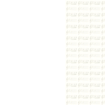
First&Nine
송파1등업소