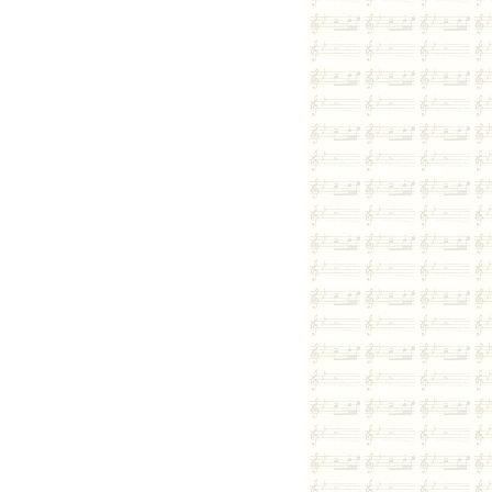
7시전 출근
풀 T/C 이벤트뿅뿅