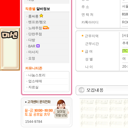
서울
주 소
직종별
알바정보
010
연 락 처
룸싸롱
텐프로/쩜오
카톡아이디
RO
노래주점
단란주점
[서
근무지역
다방
추
근무시간
BAR
[TC
급 여
마사지
요정
여
성 별
20-
나 이
커뮤니티존
나눔스토리
업소매매
자료실
1544-9784