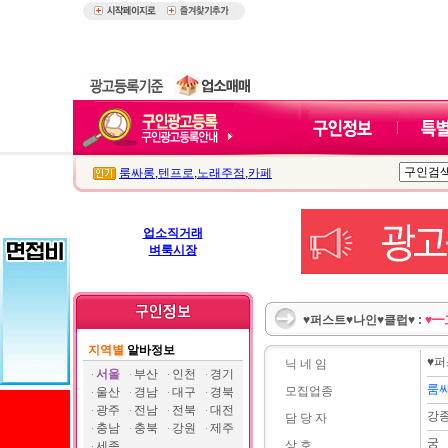
룸싸롱
,
텐프로
,
노래주점
,
카페
업소직거래
벼룩시장
♥퍼스트♥나인♥클럽♥ :
♥━
지역별
알바정보
♥퍼
닉 네 임
서울
부산
인천
경기
룸
모집업종
울산
경남
대구
경북
광주
전남
전북
대전
강
담 당 자
충남
충북
강원
제주
궁
상 호
세종