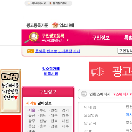
룸싸롱
,
텐프로
,
노래주점
,
카페
업소직거래
벼룩시장
인천스웨디시 :
♥스웨디시♥
지역별
알바정보
인
닉 네 임
서울
부산
인천
경기
마
모집업종
울산
경남
대구
경북
광주
전남
전북
대전
조
담 당 자
충남
충북
강원
제주
퓨
상 호
세종