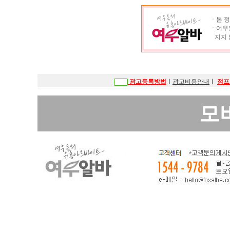
ㆍ본 정
ㆍ여우알
지지 
광고등록방법
ㅣ
광고비용안내
ㅣ
점프
모