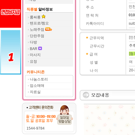
인천
주 소
직종별
알바정보
010
연 락 처
룸싸롱
텐프로/쩜오
카톡아이디
sul
노래주점
단란주점
[인
근무지역
다방
추
근무시간
BAR
[협
급 여
마사지
요정
여
성 별
20-
나 이
커뮤니티존
나눔스토리
업소매매
자료실
1544-9784