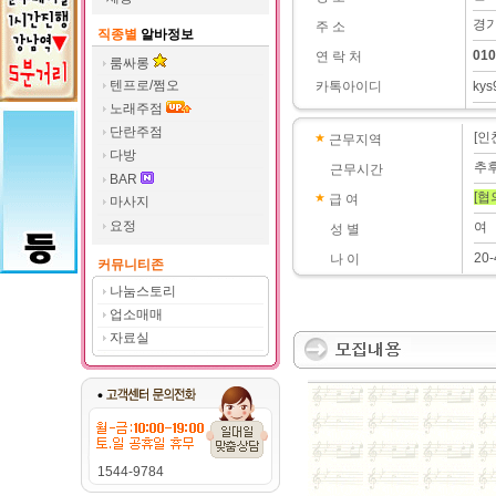
경기
주 소
직종별
알바정보
010
연 락 처
룸싸롱
텐프로/쩜오
카톡아이디
kys
노래주점
단란주점
[인
근무지역
다방
추
근무시간
BAR
[협
급 여
마사지
요정
여
성 별
20-
나 이
커뮤니티존
나눔스토리
업소매매
자료실
1544-9784