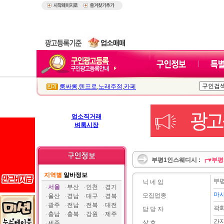
룸싸롱
,
텐프로
,
노래주점
,
카페
업소직거래
벼룩시장
부평1인스웨디시 :
┏♥부평
지역별
알바정보
부
닉 네 임
서울
부산
인천
경기
마
모집업종
울산
경남
대구
경북
광주
전남
전북
대전
곽
담 당 자
충남
충북
강원
제주
간
상 호
세종