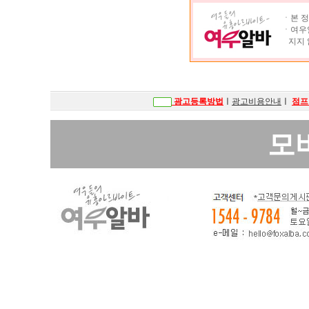
ㆍ본 정
ㆍ여우알
지지 
광고등록방법
ㅣ
광고비용안내
ㅣ
점프
모