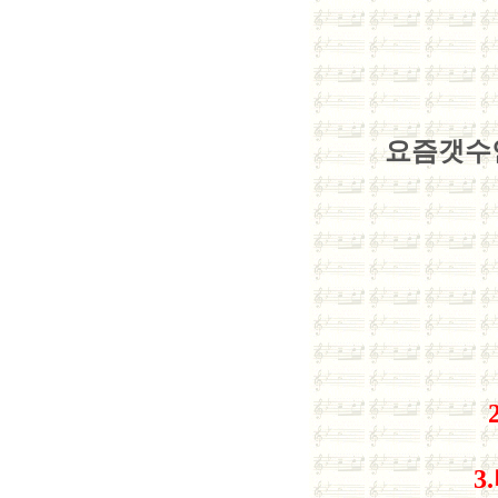
요즘갯수
3