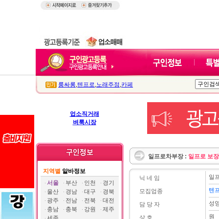
룸싸롱
,
텐프로
,
노래주점
,
카페
업소직거래
벼룩시장
일프로차부장 :
일프로 보장
지역별
알바정보
일
닉 네 임
서울
부산
인천
경기
텐프
모집업종
울산
경남
대구
경북
광주
전남
전북
대전
성
담 당 자
충남
충북
강원
제주
원
상 호
세종