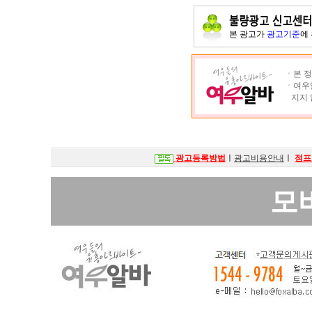
본 광고가
광고기준
에
ㆍ본 정
ㆍ여우알
지지 
광고등록방법
ㅣ
광고비용안내
ㅣ
점프
모