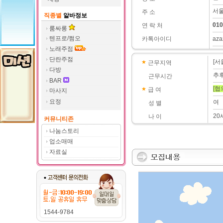
서울
주 소
직종별
알바정보
010
연 락 처
룸싸롱
텐프로/쩜오
카톡아이디
aza
노래주점
단란주점
[서
근무지역
다방
추
근무시간
BAR
[협
급 여
마사지
요정
여
성 별
20
나 이
커뮤니티존
나눔스토리
업소매매
자료실
1544-9784