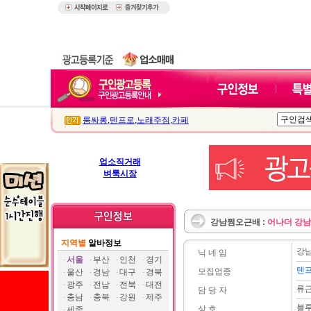
룸싸롱
,
텐프로
,
노래주점
,
카페
업소직거래
벼룩시장
강남쩜오근배 :
어나더 강남
지역별
알바정보
강
닉 네 임
서울
부산
인천
경기
텐프
모집업종
울산
경남
대구
경북
광주
전남
전북
대전
류
담 당 자
충남
충북
강원
제주
블
상 호
세종