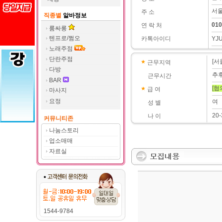
서울
주 소
직종별
알바정보
010
연 락 처
룸싸롱
텐프로/쩜오
카톡아이디
YJ
노래주점
단란주점
[서
근무지역
다방
추
근무시간
BAR
[협
급 여
마사지
요정
여
성 별
20-
나 이
커뮤니티존
나눔스토리
업소매매
자료실
1544-9784