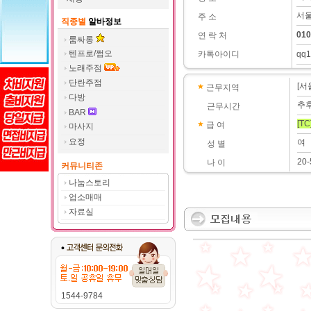
서울
주 소
직종별
알바정보
010
연 락 처
룸싸롱
텐프로/쩜오
카톡아이디
qq1
노래주점
단란주점
[서
근무지역
다방
추
근무시간
BAR
[TC
급 여
마사지
요정
여
성 별
20-
나 이
커뮤니티존
나눔스토리
업소매매
자료실
1544-9784