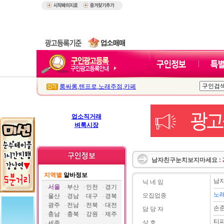
룸싸롱
,
텐프로
,
노래주점
,
카페
업소직거래
벼룩시장
남자친구눈치보지마세요 :
지역별
알바정보
남
닉 네 임
서울
부산
인천
경기
노
모집업종
울산
경남
대구
경북
광주
전남
전북
대전
손
담 당 자
충남
충북
강원
제주
티파
상 호
세종