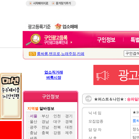
룸싸롱
,
텐프로
,
노래주점
,
카페
업소직거래
벼룩시장
★퍼스트＆나인★ :
송파일
지역별
알바정보
★
닉 네 임
서울
부산
인천
경기
룸
모집업종
울산
경남
대구
경북
광주
전남
전북
대전
정
담 당 자
충남
충북
강원
제주
탐
상 호
세종