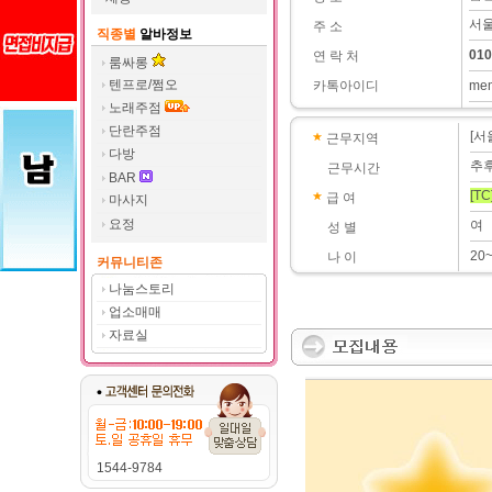
서울
주 소
직종별
알바정보
010
연 락 처
룸싸롱
텐프로/쩜오
카톡아이디
me
노래주점
단란주점
[서
근무지역
다방
추
근무시간
BAR
[TC
급 여
마사지
요정
여
성 별
20
나 이
커뮤니티존
나눔스토리
업소매매
자료실
1544-9784