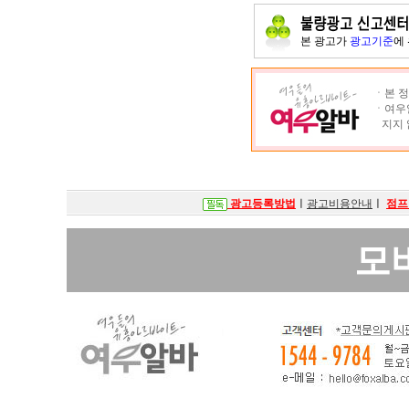
본 광고가
광고기준
에
ㆍ본 정
ㆍ여우알
지지 
광고등록방법
ㅣ
광고비용안내
ㅣ
점프
모