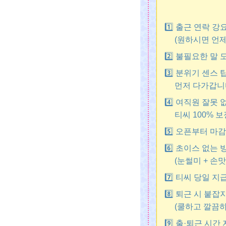
1️⃣ 출근 연락 
(원하시면 언제
2️⃣ 불필요한 말
3️⃣ 분위기 센스
먼저 다가갑니다 
4️⃣ 여직원 잘못
티씨 100% 보
5️⃣ 오픈부터 마
6️⃣ 초이스 없는
(눈썰미 + 손맛
7️⃣ 티씨 당일 지급
8️⃣ 퇴근 시 붙
(쿨하고 깔끔하게
9️⃣ 출·퇴근 시