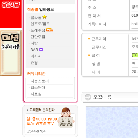
광주
주 소
직종별
알바정보
010
연 락 처
룸싸롱
텐프로/쩜오
카톡아이디
hol
노래주점
단란주점
[광
근무지역
다방
추
근무시간
BAR
[TC
급 여
마사지
요정
여
성 별
20-
나 이
커뮤니티존
나눔스토리
업소매매
자료실
1544-9784