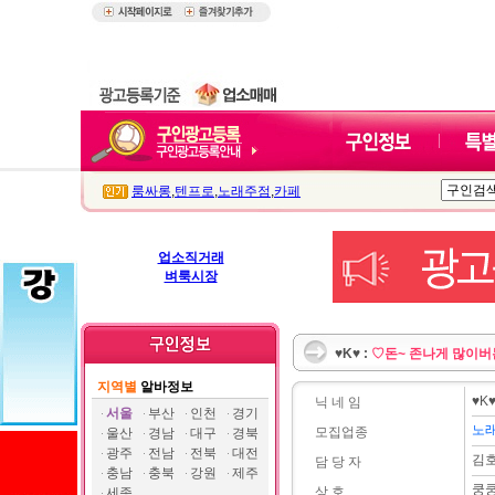
룸싸롱
,
텐프로
,
노래주점
,
카페
업소직거래
벼룩시장
♥K♥ :
♡돈~ 존나게 많이버
지역별
알바정보
♥K
닉 네 임
서울
부산
인천
경기
노
모집업종
울산
경남
대구
경북
광주
전남
전북
대전
김
담 당 자
충남
충북
강원
제주
쿵
상 호
세종