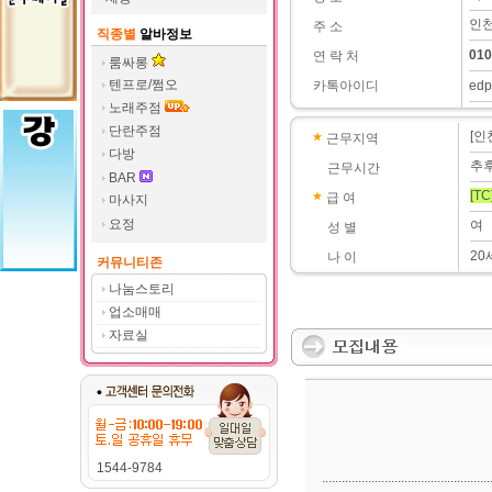
인천
주 소
직종별
알바정보
010
연 락 처
룸싸롱
텐프로/쩜오
카톡아이디
edp
노래주점
단란주점
[인
근무지역
다방
추
근무시간
BAR
[TC
급 여
마사지
요정
여
성 별
2
나 이
커뮤니티존
나눔스토리
업소매매
자료실
1544-9784
...................................................