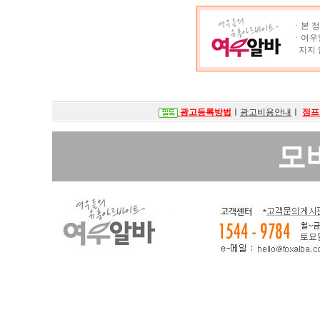
ㆍ본 정
ㆍ여우알
지지 
광고등록방법
ㅣ
광고비용안내
ㅣ
점프
모