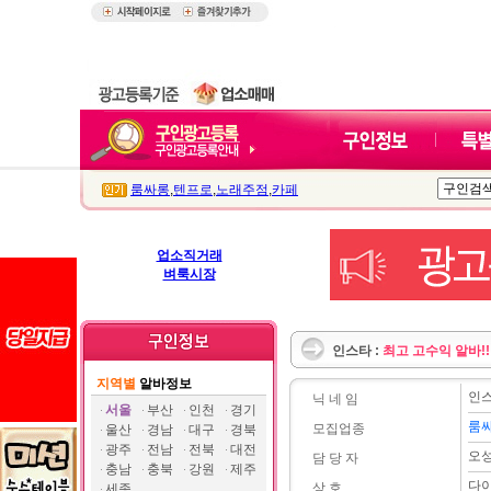
룸싸롱
,
텐프로
,
노래주점
,
카페
업소직거래
벼룩시장
인스타 :
최고 고수익 알바!!
지역별
알바정보
인
닉 네 임
서울
부산
인천
경기
룸
모집업종
울산
경남
대구
경북
광주
전남
전북
대전
오
담 당 자
충남
충북
강원
제주
다이
상 호
세종