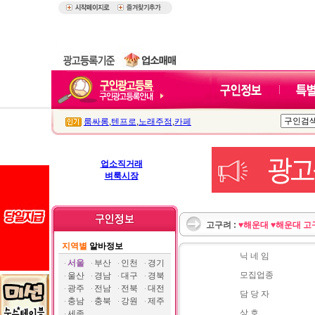
룸싸롱
,
텐프로
,
노래주점
,
카페
업소직거래
벼룩시장
고구려 :
♥해운대 ♥해운대 
지역별
알바정보
닉 네 임
서울
부산
인천
경기
모집업종
울산
경남
대구
경북
광주
전남
전북
대전
담 당 자
충남
충북
강원
제주
상 호
세종