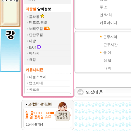
주 소
직종별
알바정보
연 락 처
룸싸롱
텐프로/쩜오
카톡아이디
노래주점
단란주점
근무지역
다방
근무시간
BAR
급 여
마사지
요정
성 별
나 이
커뮤니티존
나눔스토리
업소매매
자료실
1544-9784