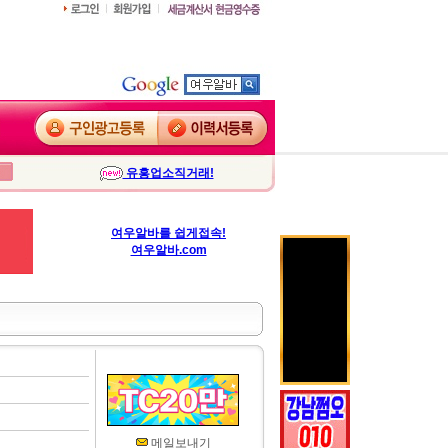
유흥업소직거래!
여우알바를 쉽게접속!
여우알바.com
메일보내기