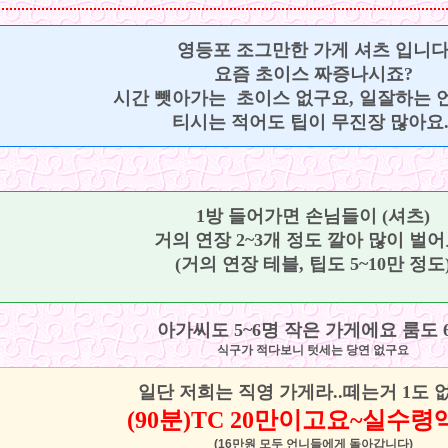
영등포 조그만한 가게 셔츠 입니
요즘 초이스 짜증나시죠?
시간 뺏아가는 초이스 없구요, 일잘하는 
티시는 적어도 팁이 무진장 많아요.
1방 들어가면 손님들이 (셔츠)
거의 연장 2~3개 정도 깔아 많이 벌어요
(거의 연장 테블, 팁도 5~10만 정도
아가씨도 5~6명 작은 가게에요 룸도 
식구가 적다보니 텃세는 당연 없구요
일단 저희는 직영 가게라..떼는거 1도 
(90분)TC 20만이고요~실수령액
(16만원 모두 언니들에게 돌아갑니다)