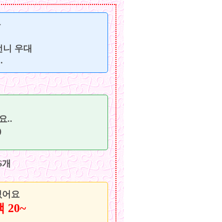
다
언니 우대
.
..
)
6개
없어요
 20~