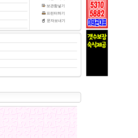
보관함넣기
프린터하기
문자보내기