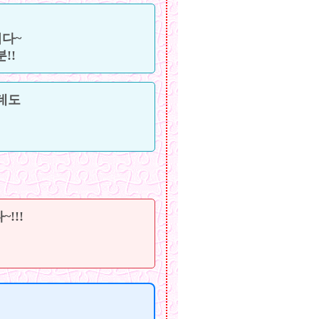
다~
!!
인데도
!!!