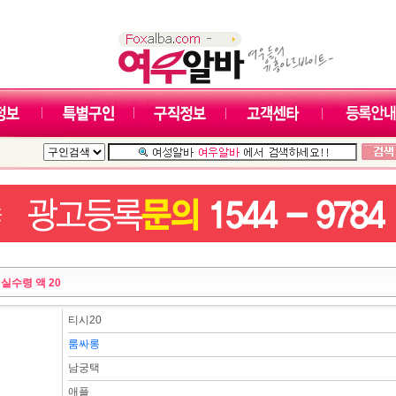
:
실수령 액 20
티시20
룸싸롱
남궁택
애플