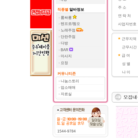
주 소
직종별
알바정보
연 락 처
룸싸롱
텐프로/쩜오
사업자번호
노래주점
단란주점
근무지역
다방
근무시간
BAR
급 여
마사지
요정
성 별
나 이
커뮤니티존
나눔스토리
업소매매
자료실
1544-9784