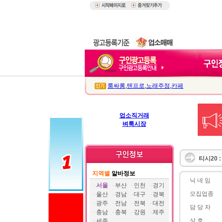
룸싸롱
,
텐프로
,
노래주점
,
카페
업소직거래
벼룩시장
티시20 
지역별
알바정보
닉 네 임
서울
부산
인천
경기
모집업종
울산
경남
대구
경북
광주
전남
전북
대전
담 당 자
충남
충북
강원
제주
상 호
세종