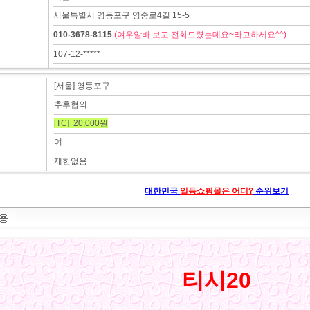
서울특별시 영등포구 영중로4길 15-5
010-3678-8115
(여우알바 보고 전화드렸는데요~라고하세요^^)
107-12-*****
[서울] 영등포구
추후협의
[TC] 20,000원
여
제한없음
대한민국
일등쇼핑몰은 어디?
순위보기
티시20