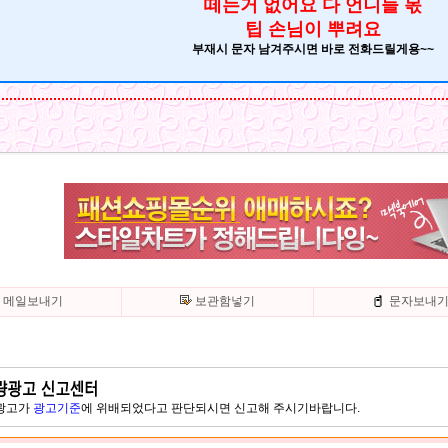
떼는거 없어요 다 언니들 몫
팁 손님이 뿌려요
부재시 문자 남겨주시면 바로 전화드릴게용~~
메일보내기
보관함넣기
문자보내
 광고가
광고기준
에 위배되었다고 판단되시면 신고해 주시기바랍니다.