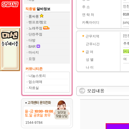
인천
주 소
직종별
알바정보
010
연 락 처
룸싸롱
텐프로/쩜오
카톡아이디
jun
노래주점
단란주점
[인
근무지역
다방
추
근무시간
BAR
[시
급 여
마사지
요정
여
성 별
나 이
커뮤니티존
나눔스토리
업소매매
자료실
1544-9784