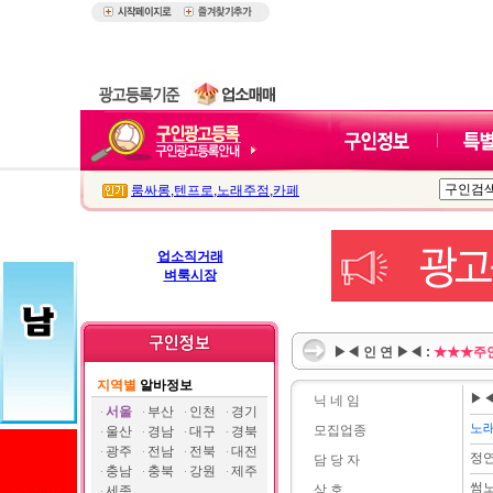
룸싸롱
,
텐프로
,
노래주점
,
카페
업소직거래
벼룩시장
▶◀ 인 연 ▶◀ :
★★★주안
지역별
알바정보
▶◀
닉 네 임
서울
부산
인천
경기
노
모집업종
울산
경남
대구
경북
광주
전남
전북
대전
정
담 당 자
충남
충북
강원
제주
썸
상 호
세종