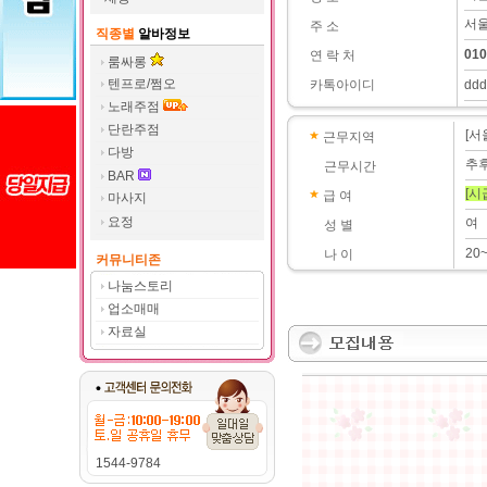
서울
주 소
직종별
알바정보
010
연 락 처
룸싸롱
텐프로/쩜오
카톡아이디
ddd
노래주점
단란주점
[서
근무지역
다방
추
근무시간
BAR
[시
급 여
마사지
요정
여
성 별
20
나 이
커뮤니티존
나눔스토리
업소매매
자료실
1544-9784