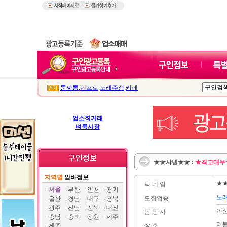
룸싸롱
,
텐프로
,
노래주점
,
카페
업소직거래
벼룩시장
★★샤넬★★ :
★최고대우
지역별
알바정보
★
닉 네 임
서울
부산
인천
경기
노
모집업종
울산
경남
대구
경북
광주
전남
전북
대전
이
담 당 자
충남
충북
강원
제주
더
상 호
세종