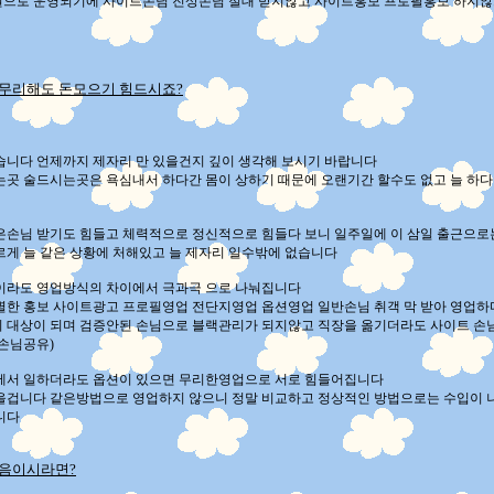
으로 운영되기에 사이트손님 진상손님 절대 받지않고 사이트홍보 프로필홍보 하지않
무리해도 돈모으기 힘드시죠?
습니다 언제까지 제자리 만 있을건지 깊이 생각해 보시기 바랍니다
는곳 술드시는곳은 욕심내서 하다간 몸이 상하기 때문에 오랜기간 할수도 없고 늘 하
은손님 받기도 힘들고 체력적으로 정신적으로 힘들다 보니 일주일에 이 삼일 출근으로
르게 늘 같은 상황에 처해있고 늘 제자리 일수밖에 없습니다
이라도 영업방식의 차이에서 극과극 으로 나눠집니다
별한 홍보 사이트광고 프로필영업 전단지영업 옵션영업 일반손님 취객 막 받아 영업
 대상이 되며 검증안된 손님으로 블랙관리가 되지않고 직장을 옮기더라도 사이트 손님
 손님공유)
에서 일하더라도 옵션이 있으면 무리한영업으로 서로 힘들어집니다
을겁니다 같은방법으로 영업하지 않으니 정말 비교하고 정상적인 방법으로는 수입이 나오
니다
처음이시라면?