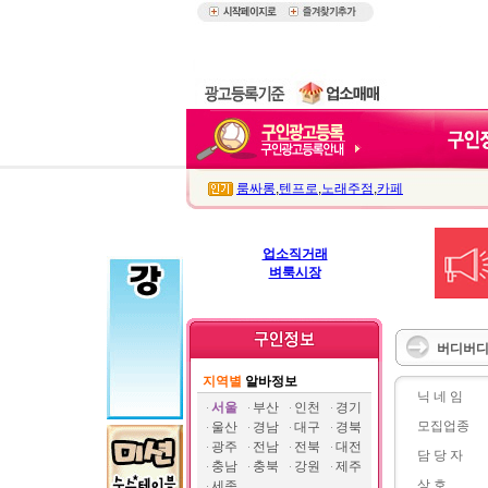
룸싸롱
,
텐프로
,
노래주점
,
카페
업소직거래
벼룩시장
버디버디
지역별
알바정보
닉 네 임
서울
부산
인천
경기
모집업종
울산
경남
대구
경북
광주
전남
전북
대전
담 당 자
충남
충북
강원
제주
상 호
세종