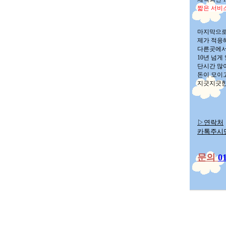
짧은 서비
마지막으로
제가 적응
다른곳에서
10년 넘
단시간 많
돈이 모이
지긋지긋한
▷
연락처
카톡주시
문의
0