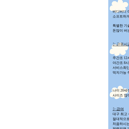
버디버디 
소프트하게
특별한 기
돈많이 버
▷근무시
주간조 1
야간조 8
서비스최단
먹자가능 
나이 20세
사이즈 많
▷
급여
대구 최고
절대적으로
처음하시는
체력되면 