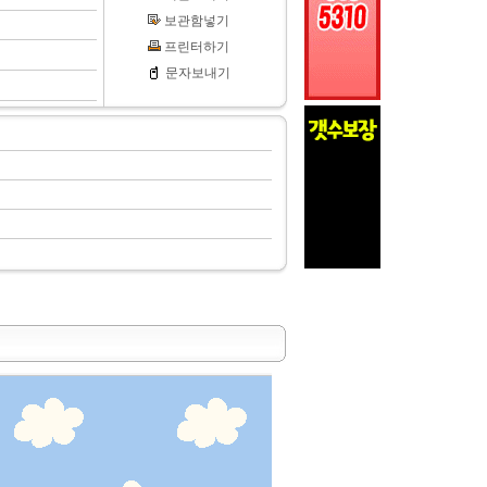
보관함넣기
프린터하기
문자보내기