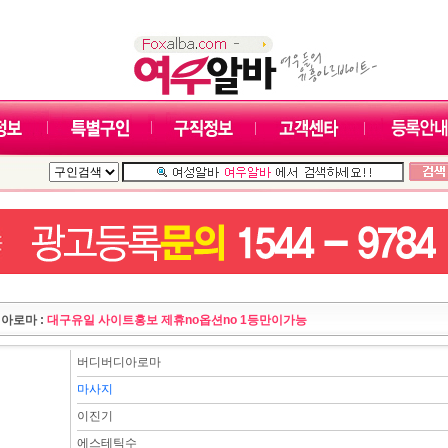
아로마 :
대구유일 사이트홍보 제휴no옵션no 1등만이가능
버디버디아로마
마사지
이진기
에스테틱수