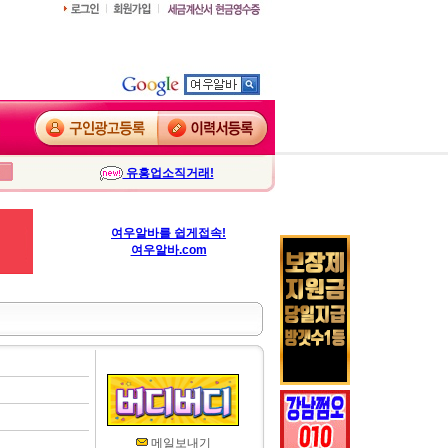
유흥업소직거래!
여우알바를 쉽게접속!
여우알바.com
메일보내기