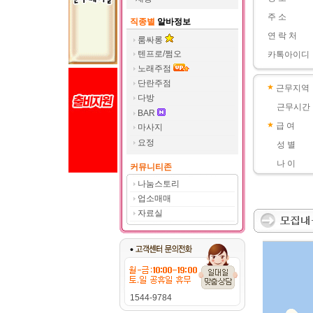
주 소
직종별
알바정보
연 락 처
룸싸롱
텐프로/쩜오
카톡아이디
노래주점
단란주점
근무지역
다방
근무시간
BAR
급 여
마사지
요정
성 별
나 이
커뮤니티존
나눔스토리
업소매매
자료실
1544-9784