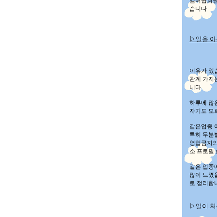
멤버쉽회원
습니다
▷일을 아
이유가 있
관계 가지
니다
하루에 많
자기도 모
같은업종 
특히 무분
영업금지의
소 프로필
같은 업종
많이 느꼈
로 정리합
▷일이 