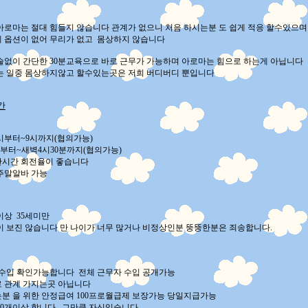
아로마는 절대 힘들지 않습니다 관계가 없으니 처음 하시는분 도 쉽게 적응 할수있으며
 옵션이 없어 무리가 없고 몸상하지 않습니다
술없이 간단한 30분교육으로 바로 근무가 가능하며 아로마는 힘으로 하는게 아닙니다
는 일중 몸상하지않고 할수있는곳은 저희 버디버디 뿐입니다
간
2시부터~9시까지(협의가능)
시부터~새벽4시30분까지(협의가능)
시간 회전율이 좋습니다
주말알바 가능
이상 35세미만
이 보진 않습니다 만 나이가 너무 많거나 비정상인분 뚱뚱한분은 죄송합니다.
 수입 확인가능합니다 전체 근무자 수입 공개가능
 관계 가지는곳 아닙니다
분 을 위한 안정급여 100프로월급제 보장가능 당일지급가능
10개이상 합니다 그만큼 자신있습니다