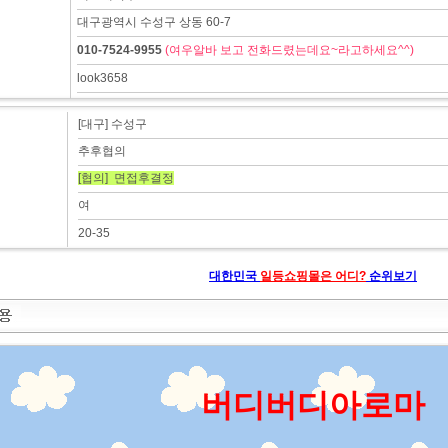
대구광역시 수성구 상동 60-7
010-7524-9955
(여우알바 보고 전화드렸는데요~라고하세요^^)
look3658
[대구] 수성구
추후협의
[협의] 면접후결정
여
20-35
대한민국
일등쇼핑몰은 어디?
순위보기
버디버디아로마