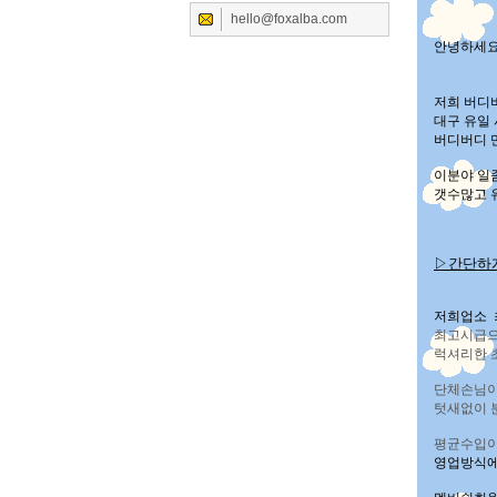
hello@foxalba.com
안녕하세
저희 버디버
대구 유일
버디버디 
이분야 일
갯수많고 
▷간단하
저희업소 
최고시급으
럭셔리한 
단체손님이
텃새없이 
평균수입이
영업방식에