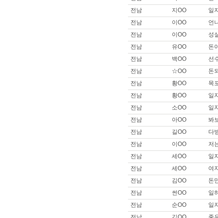
이름 :
일OO
전남
지OO
일
희망지역 : 부산 북구 / 희망급여 :
전남
이OO
언니
제목 :
부산이구~일자리구해욥!!
전남
이OO
성
이름 :
으OO
전남
유OO
돈이
희망지역 : 서울 강남구 / 희망급
제목 :
잘 부탁드립니다
전남
백OO
선수
이름 :
은OO
전남
☆OO
돈되
희망지역 : 서울 강북구 / 희망급
전남
황OO
목
제목 :
안녕하세요 장기근무 구
전남
황OO
일
이름 :
아OO
전남
소OO
일
희망지역 : 경기 고양시 / 희망급
제목 :
남성마시지사 남성도우미
전남
아OO
봐
이름 :
이OO
전남
길OO
다
희망지역 : 경기 고양시 / 희망급
전남
이OO
저
제목 :
잘부탁드립니다. 이나리입니
전남
세OO
일자
이름 :
안OO
전남
세OO
여
희망지역 : 경기 고양시 / 희망급
제목 :
안 ㅁ 나 오 ㅍ 없을까요?
전남
김OO
돈
전남
썬OO
일
이름 :
이OO
희망지역 : 서울 관악구 / 희망급
전남
순OO
일자
제목 :
44사이즈 썰부자 타로리
전남
김OO
좋