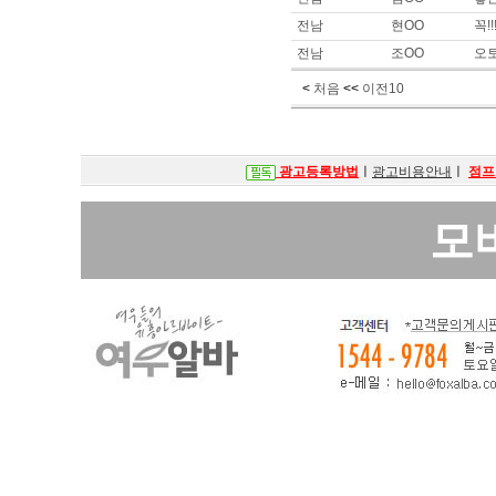
이름 :
안OO
전남
현OO
꼭!
희망지역 : 경기 고양시 / 희망급
제목 :
안*, 오* 구해봐여 사이즈
전남
조OO
오
이름 :
안OO
<
처음
<<
이전10
희망지역 : 경기 고양시 / 희망급
제목 :
안ㅁ, 오ㅍ 구해봐요
이름 :
안OO
희망지역 : 경기 고양시 / 희망급
광고등록방법
ㅣ
광고비용안내
ㅣ
점프
제목 :
안녕하세요. 안ㅁ나 오ㅍ
이름 :
순OO
모
희망지역 : 충남 / 희망급여 : 
제목 :
똥구
이름 :
박OO
희망지역 : 서울 강남구 / 희망급여 
제목 :
소형 룸사롱,쩜오,텐카페 
이름 :
.OO
희망지역 : 충남 천안시 / 희망급여
제목 :
충남천안쪽에서 주간대로 일