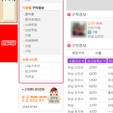
제목 :
트젠 쉬멜입니다.
직종별
구직정보
이름 :
여OO
희망지역 : 경기 고양시 / 희망급여 
룸싸롱
제목 :
여장시디 필요하신분 찾
텐프로/쩜오
김OO
여자
이름 :
두OO
노래주점
신안 다방
희망지역 : 경기 수원시 / 희망급
단란주점
0원
제목 :
유흥쪽,밤일,운적일자리 
다방
전남 신안군
이름 :
김OO
카페/BAR
희망지역 : 전남 신안군 / 희망급
요정
제목 :
신안 다방
기타
이름 :
김OO
커뮤니티존
희망지역 : 전남 신안군 / 희망급
제목 :
다방일 구해요.
나눔스토리
전남 신안군
김OO
신
업소매매
이름 :
예OO
전남 신안군
김OO
다방
희망지역 : 경남 전지역 / 희망급여 
자료실
전남 여수시
난OO
유
제목 :
애교많은 >_<예리 !! 
전남 전지역
태OO
최
이름 :
덴OO
희망지역 : 서울 강남구 / 희망급
전남 전지역
정OO
좋
제목 :
센스넘치는 이십대 실장
전남 순천시
개OO
노
이름 :
토OO
전남
소OO
당
1544-9784
희망지역 : 경기 화성시 / 희망급
전남 전지역
슈OO
ㅅㅇ
제목 :
구인구직합니다