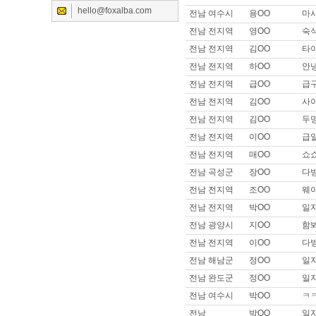
hello@foxalba.com
전남 여수시
용OO
마
이름 :
이OO
희망지역 : 서울 전지역 / 희망급
전남 전지역
영OO
숙
제목 :
안녕하세요
전남 전지역
김OO
타
이름 :
고OO
전남 전지역
하OO
안녕
희망지역 : 경기 안산시 / 희망급
전남 전지역
급OO
급
제목 :
사이즈 큰데 일 가능할까
전남 전지역
김OO
사
이름 :
이OO
희망지역 : 경기 수원시 / 희망급
전남 전지역
김OO
두
제목 :
자차 // 운전 실장 합니다
전남 전지역
이OO
급
이름 :
SOO
전남 전지역
매OO
쇼
희망지역 : 경기 수원시 / 희망급여 
전남 곡성군
장OO
다방
제목 :
안녕하세요
전남 전지역
조OO
웨이
이름 :
세OO
전남 전지역
박OO
일
희망지역 : 서울 강남구 / 희망급
제목 :
자차보유로 할수있는 일 
전남 광양시
지OO
함
이름 :
트OO
전남 전지역
이OO
다
희망지역 : 서울 전지역 / 희망급여 
전남 해남군
정OO
일
제목 :
트젠선희
전남 완도군
정OO
일
이름 :
쇠OO
전남 여수시
박OO
ㅋ
희망지역 : 서울 강서구 / 희망급
제목 :
매니저,실장급으로 구직합
전남
박OO
일자