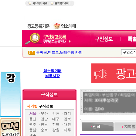
룸싸롱
,
텐프로
,
노래주점
,
카페
업소직거래
벼룩시장
이름 :
정OO
희망지역 : 부산 동구 / 희망급여 :
제목 :
30대후 성격굿
지역별
구직정보
이름 :
김OO
희망지역 : 서울 전지역 / 희망급여 
서울
부산
인천
경기
제목 :
말 잘하는 77사이즈 모던
울산
경남
대구
경북
광주
전남
전북
대전
이름 :
쿠OO
충남
충북
강원
제주
희망지역 : 서울 전지역 / 희망급
세종