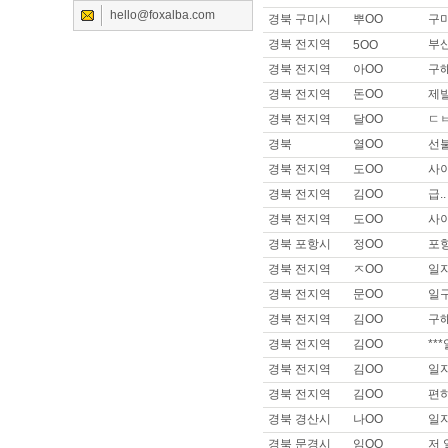
hello@foxalba.com
경북 구미시
뿌OO
구
이름 :
이OO
희망지역 : 서울 전지역 / 희망급
경북 전지역
부
5OO
제목 :
안녕하세요
경북 전지역
아OO
구해
이름 :
고OO
경북 전지역
돈OO
제발
희망지역 : 경기 안산시 / 희망급
경북 전지역
달OO
ㄷㅂ
제목 :
사이즈 큰데 일 가능할까
경북
열OO
선
이름 :
이OO
희망지역 : 경기 수원시 / 희망급
경북 전지역
도OO
사
제목 :
자차 // 운전 실장 합니다
경북 전지역
김OO
급..
이름 :
SOO
경북 전지역
도OO
사
희망지역 : 경기 수원시 / 희망급여 
경북 포항시
정OO
포
제목 :
안녕하세요
경북 전지역
ㅈOO
일
이름 :
세OO
경북 전지역
문OO
일구
희망지역 : 서울 강남구 / 희망급
제목 :
자차보유로 할수있는 일 
경북 전지역
김OO
구
이름 :
트OO
경북 전지역
김OO
**
희망지역 : 서울 전지역 / 희망급여 
경북 전지역
김OO
일
제목 :
트젠선희
경북 전지역
김OO
편
이름 :
쇠OO
경북 경산시
나OO
일
희망지역 : 서울 강서구 / 희망급
제목 :
매니저,실장급으로 구직합
경북 문경시
임OO
저 