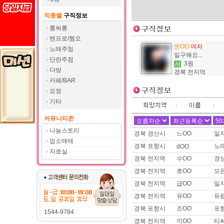
제목 :
트젠 쉬멜입니다.
직종별
구직정보
이름 :
여OO
희망지역 : 경기 고양시 / 희망급여 
룸싸롱
제목 :
여장시디 필요하신분 찾
텐프로/쩜오
문OO
여자
이름 :
두OO
노래주점
일구해요...
희망지역 : 경기 수원시 / 희망급
단란주점
3원
제목 :
유흥쪽,밤일,운적일자리 
다방
경북 전지역
이름 :
김OO
카페/BAR
희망지역 : 전남 신안군 / 희망급
요정
제목 :
신안 다방
기타
이름 :
김OO
커뮤니티존
희망지역 : 전남 신안군 / 희망급
제목 :
다방일 구해요.
나눔스토리
경북 경산시
느OO
일
업소매매
이름 :
예OO
경북 포항시
노
dOO
희망지역 : 경남 전지역 / 희망급여 
자료실
경북 전지역
수OO
경
제목 :
애교많은 >_<예리 !! 
경북 전지역
호OO
모
이름 :
덴OO
희망지역 : 서울 강남구 / 희망급
경북 전지역
급OO
일
제목 :
센스넘치는 이십대 실장
경북 전지역
유OO
듀
이름 :
토OO
경북 포항시
조OO
포
1544-9784
희망지역 : 경기 화성시 / 희망급
경북 전지역
끼OO
티
제목 :
구인구직합니다