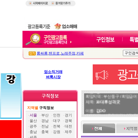
룸싸롱
,
텐프로
,
노래주점
,
카페
업소직거래
벼룩시장
이름 :
정OO
희망지역 : 부산 동구 / 희망급여 :
제목 :
30대후 성격굿
지역별
구직정보
이름 :
김OO
희망지역 : 서울 전지역 / 희망급여 
서울
부산
인천
경기
제목 :
말 잘하는 77사이즈 모던
울산
경남
대구
경북
광주
전남
전북
대전
이름 :
쿠OO
충남
충북
강원
제주
희망지역 : 서울 전지역 / 희망급
세종