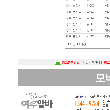
이름 :
안OO
경북 포항시
양OO
여자
희망지역 : 경기 고양시 / 희망급
제목 :
안*, 오* 구해봐여 사이즈
경북 전지역
박OO
일
경북 전지역
김OO
일
이름 :
안OO
희망지역 : 경기 고양시 / 희망급
경북 전지역
유OO
일
제목 :
안ㅁ, 오ㅍ 구해봐요
경북 전지역
장OO
일
이름 :
안OO
경북 포항시
박OO
다
희망지역 : 경기 고양시 / 희망급
제목 :
안녕하세요. 안ㅁ나 오ㅍ
<
처음
<<
이전10
이름 :
순OO
희망지역 : 충남 / 희망급여 : 
제목 :
똥구
광고등록방법
ㅣ
광고비용안내
ㅣ
점프
이름 :
박OO
희망지역 : 서울 강남구 / 희망급여 
제목 :
소형 룸사롱,쩜오,텐카페 
모
이름 :
.OO
희망지역 : 충남 천안시 / 희망급여
제목 :
충남천안쪽에서 주간대로 일