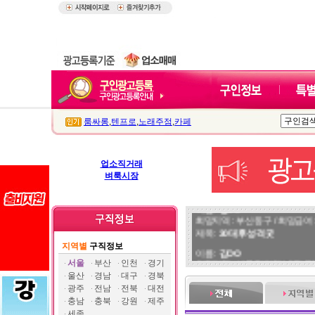
룸싸롱
,
텐프로
,
노래주점
,
카페
업소직거래
벼룩시장
이름 :
정OO
희망지역 : 부산 동구 / 희망급여 :
제목 :
30대후 성격굿
지역별
구직정보
이름 :
김OO
희망지역 : 서울 전지역 / 희망급여 
서울
부산
인천
경기
제목 :
말 잘하는 77사이즈 모던
울산
경남
대구
경북
광주
전남
전북
대전
이름 :
쿠OO
충남
충북
강원
제주
희망지역 : 서울 전지역 / 희망급
세종