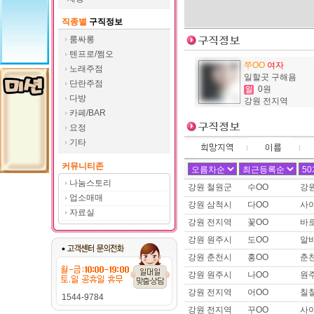
제목 :
트젠 쉬멜입니다.
직종별
구직정보
이름 :
여OO
희망지역 : 경기 고양시 / 희망급여 
룸싸롱
제목 :
여장시디 필요하신분 찾
텐프로/쩜오
쭈OO
여자
이름 :
두OO
노래주점
일할곳 구해욤
희망지역 : 경기 수원시 / 희망급
단란주점
0원
제목 :
유흥쪽,밤일,운적일자리 
다방
강원 전지역
이름 :
김OO
카페/BAR
희망지역 : 전남 신안군 / 희망급
요정
제목 :
신안 다방
기타
이름 :
김OO
커뮤니티존
희망지역 : 전남 신안군 / 희망급
제목 :
다방일 구해요.
나눔스토리
강원 철원군
수OO
강
업소매매
이름 :
예OO
강원 삼척시
다OO
사
희망지역 : 경남 전지역 / 희망급여 
자료실
강원 전지역
꽃OO
바로
제목 :
애교많은 >_<예리 !! 
강원 원주시
도OO
알
이름 :
덴OO
희망지역 : 서울 강남구 / 희망급
강원 춘천시
홍OO
춘천
제목 :
센스넘치는 이십대 실장
강원 원주시
나OO
원주
이름 :
토OO
강원 전지역
어OO
칠
1544-9784
희망지역 : 경기 화성시 / 희망급
강원 전지역
꾸OO
사
제목 :
구인구직합니다