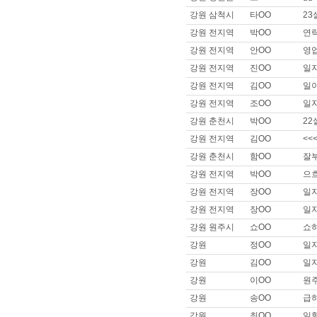
이름 :
일OO
강원 삼척시
타OO
23
희망지역 : 부산 북구 / 희망급여 :
강원 전지역
박OO
연
제목 :
부산이구~일자리구해욥!!
강원 전지역
안OO
영
이름 :
으OO
강원 전지역
진OO
일
희망지역 : 서울 강남구 / 희망급
제목 :
잘 부탁드립니다
강원 전지역
김OO
일
이름 :
은OO
강원 전지역
조OO
일자
희망지역 : 서울 강북구 / 희망급
강원 춘천시
박OO
22
제목 :
안녕하세요 장기근무 구
강원 전지역
김OO
<<
이름 :
아OO
강원 춘천시
함OO
잘
희망지역 : 경기 고양시 / 희망급
제목 :
남성마시지사 남성도우미
강원 전지역
박OO
으
강원 전지역
장OO
일
이름 :
이OO
희망지역 : 경기 고양시 / 희망급
강원 전지역
장OO
일
제목 :
잘부탁드립니다. 이나리입니
강원 원주시
쇼OO
쇼하
이름 :
안OO
강원
정OO
일자리
희망지역 : 경기 고양시 / 희망급
제목 :
안 ㅁ 나 오 ㅍ 없을까요?
강원
김OO
일
강원
이OO
원주
이름 :
이OO
희망지역 : 서울 관악구 / 희망급
강원
송OO
급
제목 :
44사이즈 썰부자 타로리
강원
최OO
일할