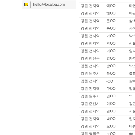
hello@foxalba.com
강원 전지역
애OO
마
이름 :
이OO
희망지역 : 서울 전지역 / 희망급
강원 전지역
혜OO
빠
제목 :
안녕하세요
강원 전지역
돈OO
삼
이름 :
고OO
강원 전지역
송OO
사
희망지역 : 경기 안산시 / 희망급
강원 전지역
아OO
박
제목 :
사이즈 큰데 일 가능할까
강원 전지역
박OO
선
이름 :
이OO
강원 전지역
이OO
일
희망지역 : 경기 수원시 / 희망급
제목 :
자차 // 운전 실장 합니다
강원 정선군
효OO
카지
이름 :
SOO
강원 전지역
밤OO
박
희망지역 : 경기 수원시 / 희망급여 
강원 원주시
쑥OO
출
제목 :
안녕하세요
강원 전지역
살
-OO
이름 :
세OO
강원 전지역
쭈OO
일
희망지역 : 서울 강남구 / 희망급
제목 :
자차보유로 할수있는 일 
강원 원주시
민OO
^^
이름 :
트OO
강원 춘천시
미OO
강
희망지역 : 서울 전지역 / 희망급여 
강원 전지역
일OO
서
제목 :
트젠선희
강원 전지역
박OO
일
이름 :
쇠OO
강원 전지역
오OO
다
희망지역 : 서울 강서구 / 희망급
제목 :
매니저,실장급으로 구직합
강원 영월군
노OO
dd