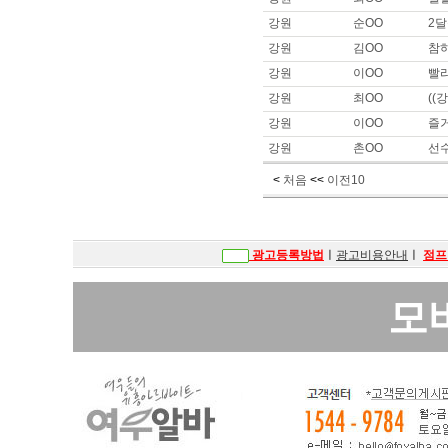
이름 :
안OO
강원
순OO
2
희망지역 : 경기 고양시 / 희망급
제목 :
안*, 오* 구해봐여 사이즈
강원
김OO
참하
강원
이OO
빨
이름 :
안OO
희망지역 : 경기 고양시 / 희망급
강원
최OO
((
제목 :
안ㅁ, 오ㅍ 구해봐요
강원
이OO
즐
이름 :
안OO
강원
촌OO
선
희망지역 : 경기 고양시 / 희망급
제목 :
안녕하세요. 안ㅁ나 오ㅍ
<
처음
<<
이전10
이름 :
순OO
희망지역 : 충남 / 희망급여 : 
제목 :
똥구
광고등록방법
ㅣ
광고비용안내
ㅣ
점프
이름 :
박OO
희망지역 : 서울 강남구 / 희망급여 
제목 :
소형 룸사롱,쩜오,텐카페 
모
이름 :
.OO
희망지역 : 충남 천안시 / 희망급여
제목 :
충남천안쪽에서 주간대로 일