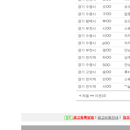
희망지역 : 경기 고양시 / 희망급
경기 수원시
오OO
보
제목 :
안*, 오* 구해봐여 사이즈
경기 수원시
구OO
업종
이름 :
안OO
경기 평택시
뿌OO
보
희망지역 : 경기 고양시 / 희망급
제목 :
안ㅁ, 오ㅍ 구해봐요
경기 부천시
시OO
스
이름 :
안OO
경기 수원시
이OO
자차
희망지역 : 경기 고양시 / 희망급
경기 수원시
자차
pOO
제목 :
안녕하세요. 안ㅁ나 오ㅍ
경기 부천시
명OO
안
이름 :
순OO
경기 전지역
하OO
상
희망지역 : 충남 / 희망급여 : 
제목 :
똥구
경기 수원시
안
SOO
경기 고양시
숑OO
휴
이름 :
박OO
희망지역 : 서울 강남구 / 희망급여 
경기 전지역
민OO
스
제목 :
소형 룸사롱,쩜오,텐카페 
경기 전지역
서OO
**
이름 :
.OO
희망지역 : 충남 천안시 / 희망급여
<
처음
<<
이전10
제목 :
충남천안쪽에서 주간대로 일
광고등록방법
ㅣ
광고비용안내
ㅣ
점프