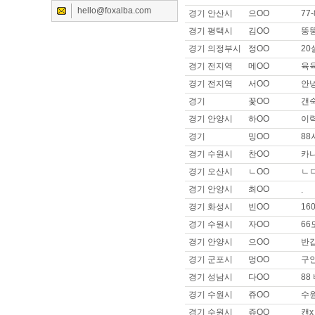
이름 :
이OO
hello@foxalba.com
경기 안산시
으OO
77
희망지역 : 서울 전지역 / 희망급
경기 평택시
김OO
뚱뚱
제목 :
안녕하세요
경기 의정부시
정OO
20
이름 :
고OO
희망지역 : 경기 안산시 / 희망급
경기 전지역
메OO
육
제목 :
사이즈 큰데 일 가능할까
경기 전지역
서OO
안
이름 :
이OO
경기
꽃OO
갠숙
희망지역 : 경기 수원시 / 희망급
경기 안양시
하OO
이
제목 :
자차 // 운전 실장 합니다
경기
밍OO
8
이름 :
SOO
희망지역 : 경기 수원시 / 희망급여 
경기 수원시
찬OO
카
제목 :
안녕하세요
경기 오산시
ㄴOO
ㄴ
이름 :
세OO
경기 안양시
최OO
.
희망지역 : 서울 강남구 / 희망급
경기 화성시
빈OO
16
제목 :
자차보유로 할수있는 일 
경기 수원시
자OO
6
이름 :
트OO
희망지역 : 서울 전지역 / 희망급여 
경기 안양시
으OO
반
제목 :
트젠선희
경기 군포시
멍OO
구
이름 :
쇠OO
경기 성남시
다OO
88
희망지역 : 서울 강서구 / 희망급
경기 수원시
쥬OO
수원
제목 :
매니저,실장급으로 구직합
경기 수원시
쥬OO
캔x