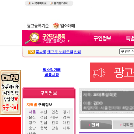
룸싸롱
,
텐프로
,
노래주점
,
카페
업소직거래
벼룩시장
이름 :
정OO
희망지역 : 부산 동구 / 희망급여 :
제목 :
30대후 성격굿
이름 :
김OO
지역별
구직정보
희망지역 : 서울 전지역 / 희망급여 
제목 :
말 잘하는 77사이즈 모던
서울
부산
인천
경기
울산
경남
대구
경북
이름 :
쿠OO
광주
전남
전북
대전
희망지역 : 서울 전지역 / 희망급
충남
충북
강원
제주
제목 :
트젠 쉬멜입니다.
세종