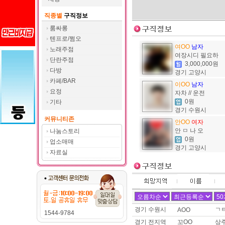
이름 :
여OO
직종별
구직정보
희망지역 : 경기 고양시 / 희망급여 
제목 :
여장시디 필요하신분 찾
룸싸롱
텐프로/쩜오
이름 :
두OO
여OO
남자
희망지역 : 경기 수원시 / 희망급
노래주점
여장시디 필요하
제목 :
유흥쪽,밤일,운적일자리 
단란주점
3,000,000원
다방
이름 :
김OO
경기 고양시
희망지역 : 전남 신안군 / 희망급
카페/BAR
이OO
남자
제목 :
신안 다방
요정
자차 // 운전
0원
기타
이름 :
김OO
경기 수원시
희망지역 : 전남 신안군 / 희망급
커뮤니티존
제목 :
다방일 구해요.
안OO
여자
안 ㅁ 나 오
나눔스토리
이름 :
예OO
0원
업소매매
희망지역 : 경남 전지역 / 희망급여 
경기 고양시
자료실
제목 :
애교많은 >_<예리 !! 
이름 :
덴OO
희망지역 : 서울 강남구 / 희망급
제목 :
센스넘치는 이십대 실장
이름 :
토OO
희망지역 : 경기 화성시 / 희망급
경기 수원시
ㄱ
AOO
1544-9784
제목 :
구인구직합니다
경기 전지역
꼬OO
상주