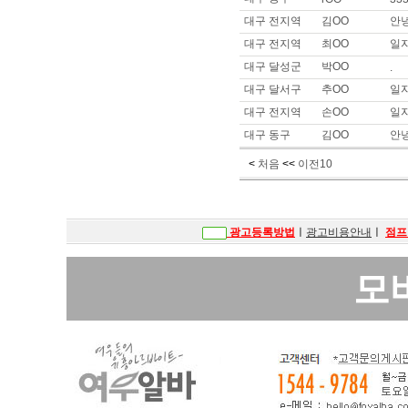
이름 :
안OO
대구 전지역
김OO
안
희망지역 : 경기 고양시 / 희망급
제목 :
안*, 오* 구해봐여 사이즈
대구 전지역
최OO
일자
이름 :
안OO
대구 달성군
박OO
.
희망지역 : 경기 고양시 / 희망급
대구 달서구
추OO
일자
제목 :
안ㅁ, 오ㅍ 구해봐요
대구 전지역
손OO
일
이름 :
안OO
대구 동구
김OO
안
희망지역 : 경기 고양시 / 희망급
제목 :
안녕하세요. 안ㅁ나 오ㅍ
<
처음
<<
이전10
이름 :
순OO
희망지역 : 충남 / 희망급여 : 
제목 :
똥구
광고등록방법
ㅣ
광고비용안내
ㅣ
점프
이름 :
박OO
희망지역 : 서울 강남구 / 희망급여 
제목 :
소형 룸사롱,쩜오,텐카페 
모
이름 :
.OO
희망지역 : 충남 천안시 / 희망급여
제목 :
충남천안쪽에서 주간대로 일