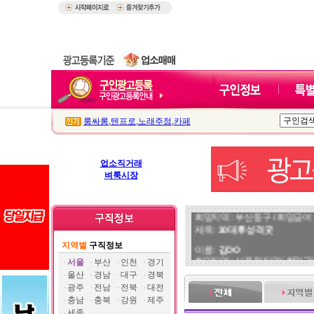
룸싸롱
,
텐프로
,
노래주점
,
카페
업소직거래
벼룩시장
이름 :
정OO
희망지역 : 부산 동구 / 희망급여 :
제목 :
30대후 성격굿
지역별
구직정보
이름 :
김OO
희망지역 : 서울 전지역 / 희망급여 
서울
부산
인천
경기
제목 :
말 잘하는 77사이즈 모던
울산
경남
대구
경북
광주
전남
전북
대전
이름 :
쿠OO
충남
충북
강원
제주
희망지역 : 서울 전지역 / 희망급
세종